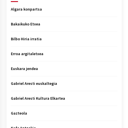
Algara konpartsa
Bakaikuko Etxea
Bilbo Hiria irratia
Erroa argitaletxea
Euskara jendea
Gabriel Aresti euskaltegia
Gabriel Aresti Kultura Elkartea
Gazteola