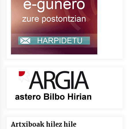
Artxiboak hilez hile