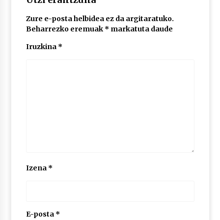
Zure e-posta helbidea ez da argitaratuko.
POTTO: San Pedro jaietako bertso-saioa
Beharrezko eremuak
*
markatuta daude
2026/07/09
Iruzkina
*
Larunbatean Plentziako Itsas Martxa ospatuko
da
2026/07/07
LIBURUEN ERREPUBLIKA TXIKIA: Hiragana akats
isil batekin dator beti
2026/07/07
Auritz Iñurrietaren margoak ikusgai
Izena
*
Uribitarte40 aretoan
2026/07/03
SOINUGELA: Paul McCartney eta Ringo Starr-en
lan berriak
E-posta
*