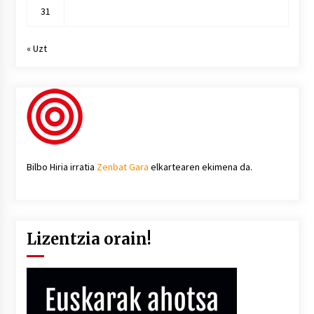
31
« Uzt
Bilbo Hiria irratia
Zenbat Gara
elkartearen ekimena da.
Lizentzia orain!