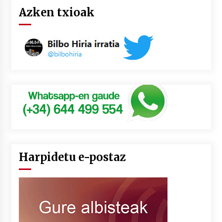
Azken txioak
Harpidetu e-postaz