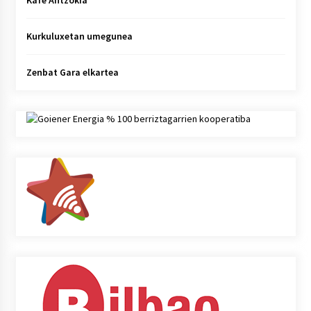
Kafe Antzokia
Kurkuluxetan umegunea
Zenbat Gara elkartea