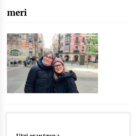
meri
“Hiztegi bat” Gorka Urbizuk idatzitako letren
hiztegia
2026/07/23
Bakaikuko barnetegitik gazteek egindako saio
berezia
2026/07/16
Tuba eta bonbardinoaren astea, Bilboko
Kontserbatorioan protagonista
2026/07/16
Auzoportala : 1×04 Auzofoniak
2026/07/15
Gaur abitua da Bilbao bbk live jaialdia
2026/07/09
Utzi erantzuna