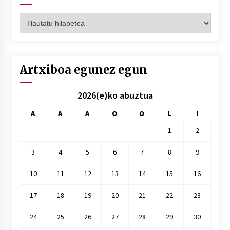
Artxiboak
hilez
hile
Artxiboa egunez egun
2026(e)ko abuztua
A
A
A
O
O
L
I
1
2
3
4
5
6
7
8
9
10
11
12
13
14
15
16
17
18
19
20
21
22
23
24
25
26
27
28
29
30