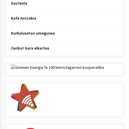
Gazteola
Kafe Antzokia
Kurkuluxetan umegunea
Zenbat Gara elkartea