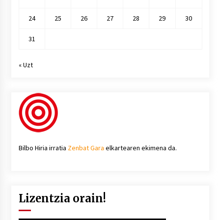
24
25
26
27
28
29
30
31
« Uzt
Bilbo Hiria irratia
Zenbat Gara
elkartearen ekimena da.
Lizentzia orain!