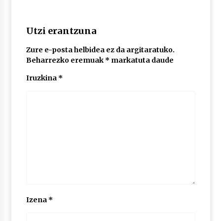
POTTO: San Pedro jaietako bertso-saioa
Utzi erantzuna
2026/07/09
Zure e-posta helbidea ez da argitaratuko.
Beharrezko eremuak
*
markatuta daude
Larunbatean Plentziako Itsas Martxa ospatuko
Iruzkina
*
da
2026/07/07
LIBURUEN ERREPUBLIKA TXIKIA: Hiragana akats
isil batekin dator beti
2026/07/07
Auritz Iñurrietaren margoak ikusgai
Uribitarte40 aretoan
2026/07/03
Izena
*
SOINUGELA: Paul McCartney eta Ringo Starr-en
lan berriak