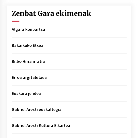
Zenbat Gara ekimenak
Algara konpartsa
Bakaikuko Etxea
Bilbo Hiria irratia
Erroa argitaletxea
Euskara jendea
Gabriel Aresti euskaltegia
Gabriel Aresti Kultura Elkartea