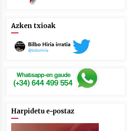
Azken txioak
Harpidetu e-postaz