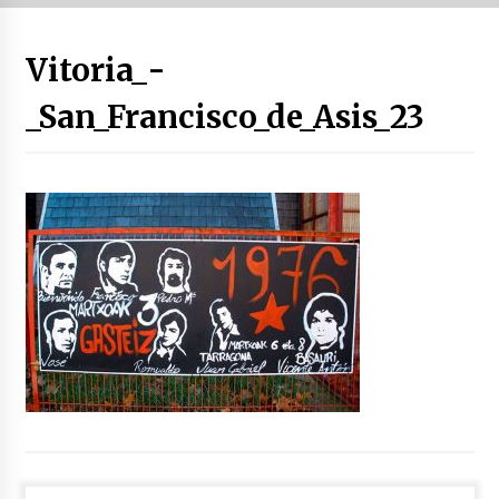
“Hiztegi bat” Gorka Urbizuk idatzitako letren
Vitoria_-
hiztegia
2026/07/23
_San_Francisco_de_Asis_23
Bakaikuko barnetegitik gazteek egindako saio
berezia
2026/07/16
Tuba eta bonbardinoaren astea, Bilboko
Kontserbatorioan protagonista
2026/07/16
Auzoportala : 1×04 Auzofoniak
2026/07/15
Gaur abitua da Bilbao bbk live jaialdia
2026/07/09