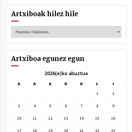
Artxiboak hilez hile
Artxiboak
hilez
hile
Artxiboa egunez egun
2026(e)ko abuztua
A
A
A
O
O
L
I
1
2
3
4
5
6
7
8
9
10
11
12
13
14
15
16
17
18
19
20
21
22
23