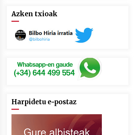
Azken txioak
Harpidetu e-postaz