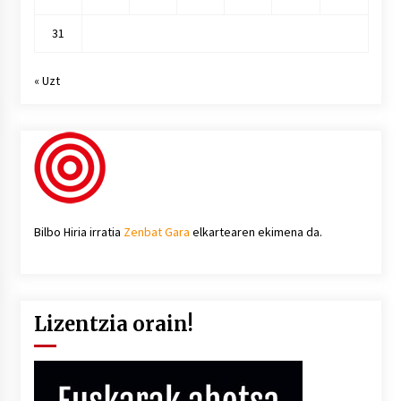
31
« Uzt
Bilbo Hiria irratia
Zenbat Gara
elkartearen ekimena da.
Lizentzia orain!