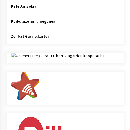
Kafe Antzokia
Kurkuluxetan umegunea
Zenbat Gara elkartea