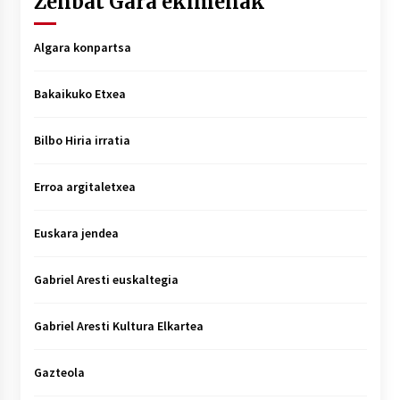
Zenbat Gara ekimenak
Algara konpartsa
Bakaikuko Etxea
Bilbo Hiria irratia
Erroa argitaletxea
Euskara jendea
Gabriel Aresti euskaltegia
Gabriel Aresti Kultura Elkartea
Gazteola