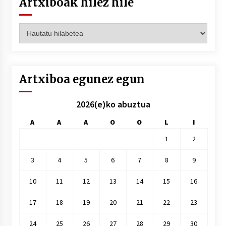
Artxiboak hilez hile
Artxiboak
hilez
hile
Artxiboa egunez egun
2026(e)ko abuztua
A
A
A
O
O
L
I
1
2
3
4
5
6
7
8
9
10
11
12
13
14
15
16
17
18
19
20
21
22
23
24
25
26
27
28
29
30