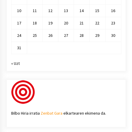
10
11
12
13
14
15
16
17
18
19
20
21
22
23
24
25
26
27
28
29
30
31
« Uzt
Bilbo Hiria irratia
Zenbat Gara
elkartearen ekimena da.