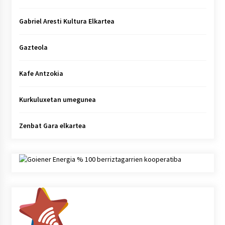
Gabriel Aresti Kultura Elkartea
Gazteola
Kafe Antzokia
Kurkuluxetan umegunea
Zenbat Gara elkartea