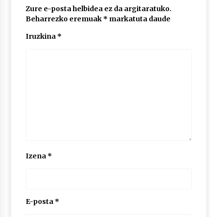
2026/07/03
Zure e-posta helbidea ez da argitaratuko.
Beharrezko eremuak
*
markatuta daude
MUSIBLA #297: Bide, Boards Of Canada, Somak,
Iruzkina
*
Tiga, Twisted Teens, Underscores, Habia
2026/07/02
Izena
*
E-posta
*