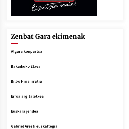
Zenbat Gara ekimenak
Algara konpartsa
Bakaikuko Etxea
Bilbo Hiria irratia
Erroa argitaletxea
Euskara jendea
Gabriel Aresti euskaltegia