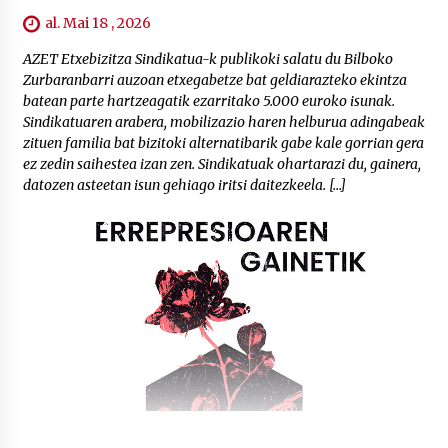
al. Mai 18 , 2026
AZET Etxebizitza Sindikatua-k publikoki salatu du Bilboko
Zurbaranbarri auzoan etxegabetze bat geldiarazteko ekintza
batean parte hartzeagatik ezarritako 5.000 euroko isunak.
Sindikatuaren arabera, mobilizazio haren helburua adingabeak
zituen familia bat bizitoki alternatibarik gabe kale gorrian gera
ez zedin saihestea izan zen. Sindikatuak ohartarazi du, gainera,
datozen asteetan isun gehiago iritsi daitezkeela. […]