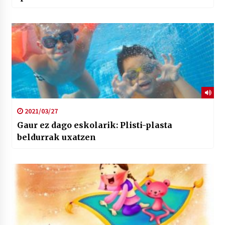
2021/03/27
Gaur ez dago eskolarik: Plisti-plasta
beldurrak uxatzen