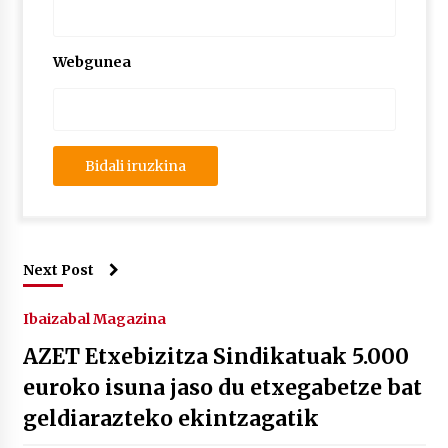
Webgunea
Next Post
Ibaizabal Magazina
AZET Etxebizitza Sindikatuak 5.000
euroko isuna jaso du etxegabetze bat
geldiarazteko ekintzagatik