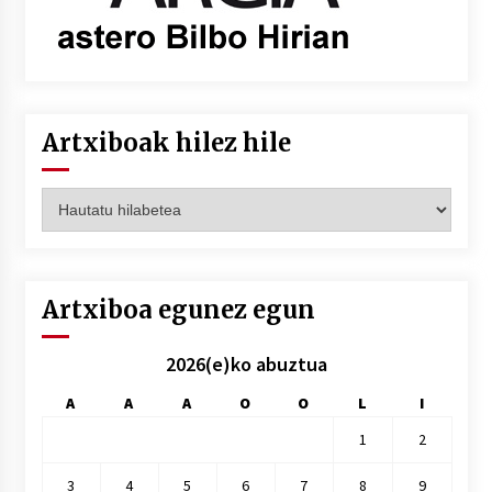
Artxiboak hilez hile
Artxiboak
hilez
hile
Artxiboa egunez egun
2026(e)ko abuztua
A
A
A
O
O
L
I
1
2
3
4
5
6
7
8
9