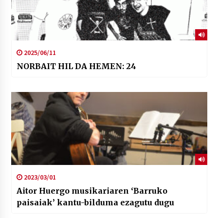
2025/06/11
NORBAIT HIL DA HEMEN: 24
2023/03/01
Aitor Huergo musikariaren ‘Barruko
paisaiak’ kantu-bilduma ezagutu dugu