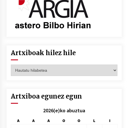
Artxiboak hilez hile
Artxiboak
hilez
hile
Artxiboa egunez egun
2026(e)ko abuztua
A
A
A
O
O
L
I