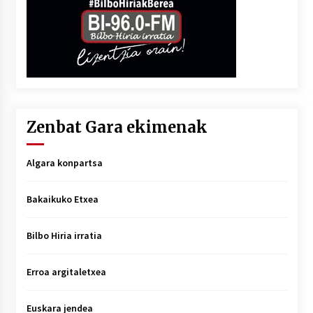
Zenbat Gara ekimenak
Algara konpartsa
Bakaikuko Etxea
Bilbo Hiria irratia
Erroa argitaletxea
Euskara jendea