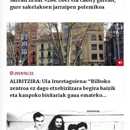
gure sakelakoen jarraipen polemikoa
2019/01/22
ALIRITZIRA: Ula Iruretagoiena: “Bilboko
zentroa ez dago etxebizitzara begira baizik
eta kanpoko bisitariak gaua emateko
aukerei begira”