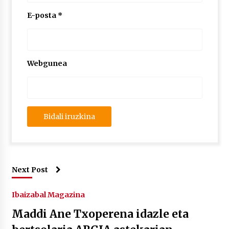
E-posta
*
Webgunea
Next Post
Ibaizabal Magazina
Maddi Ane Txoperena idazle eta