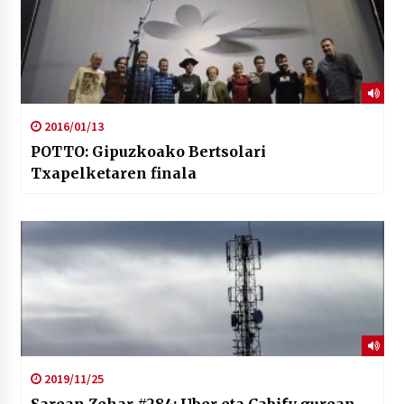
2016/01/13
POTTO: Gipuzkoako Bertsolari
Txapelketaren finala
2019/11/25
Sarean Zehar #284: Uber eta Cabify gurean,