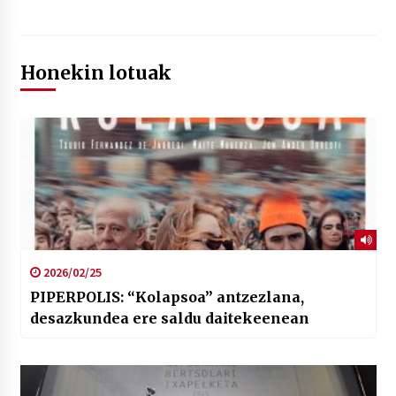
Honekin lotuak
2026/02/25
PIPERPOLIS: “Kolapsoa” antzezlana,
desazkundea ere saldu daitekeenean