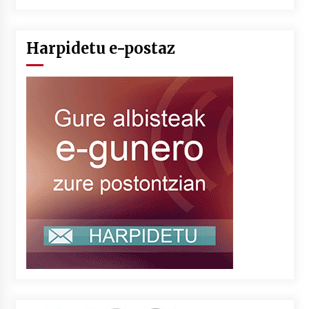
Harpidetu e-postaz