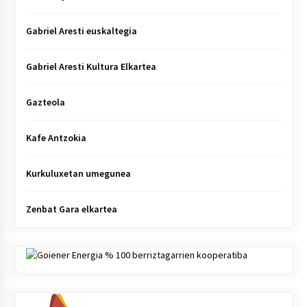
Gabriel Aresti euskaltegia
Gabriel Aresti Kultura Elkartea
Gazteola
Kafe Antzokia
Kurkuluxetan umegunea
Zenbat Gara elkartea