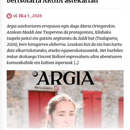
bertsolaria ARGIA astekarian
ol. Eka 5 , 2026
Argia astekariaren errepasoa egin dugu Maria Ortegarekin.
Azalean Maddi Ane Txoperena da protagonista, Xilabako
txapela jantzi eta gutxira argitaratu du Zaldi bat (Txalaparta,
2026), bere hirugarren eleberria. Lesakan bizi da eta han hartu
dute elkarrizketarako, etxeko egunerokotasunetik. Net hurbilen
irakur dezkaegu Vincent Bolloré enpresaburu ultra aberatsaren
komunikabide eta kultura inperioak […]