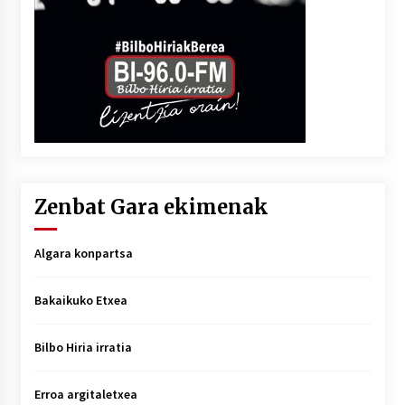
Zenbat Gara ekimenak
Algara konpartsa
Bakaikuko Etxea
Bilbo Hiria irratia
Erroa argitaletxea