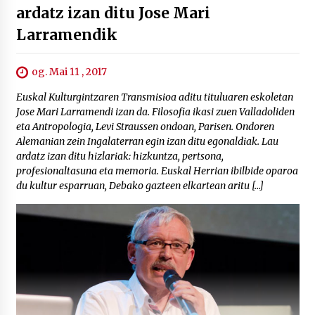
ardatz izan ditu Jose Mari
Larramendik
og. Mai 11 , 2017
Euskal Kulturgintzaren Transmisioa aditu tituluaren eskoletan
Jose Mari Larramendi izan da. Filosofia ikasi zuen Valladoliden
eta Antropologia, Levi Straussen ondoan, Parisen. Ondoren
Alemanian zein Ingalaterran egin izan ditu egonaldiak. Lau
ardatz izan ditu hizlariak: hizkuntza, pertsona,
profesionaltasuna eta memoria. Euskal Herrian ibilbide oparoa
du kultur esparruan, Debako gazteen elkartean aritu […]