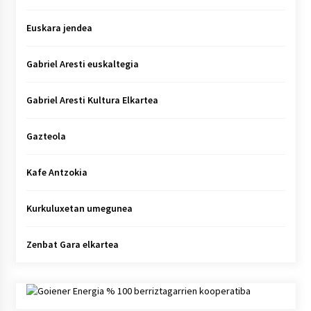
Euskara jendea
Gabriel Aresti euskaltegia
Gabriel Aresti Kultura Elkartea
Gazteola
Kafe Antzokia
Kurkuluxetan umegunea
Zenbat Gara elkartea