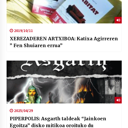
2019/10/11
XEREZADEREN ARTXIBOA: Katixa Agirreren
” Fen Shuiaren errua”
2025/04/29
PIPERPOLIS: Asgarth taldeak “Jainkoen
Egoitza” disko mitikoa oroituko du