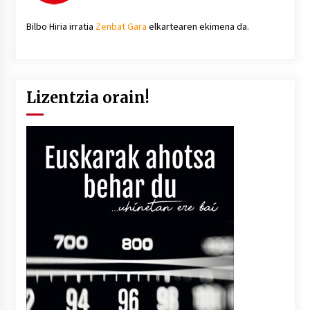
Bilbo Hiria irratia
Zenbat Gara
elkartearen ekimena da.
Lizentzia orain!