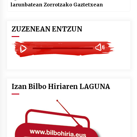
larunbatean Zorrotzako Gaztetxean
ZUZENEAN ENTZUN
Izan Bilbo Hiriaren LAGUNA