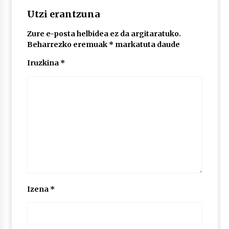
2026/07/03
Utzi erantzuna
MUSIBLA #297: Bide, Boards Of Canada, Somak,
Zure e-posta helbidea ez da argitaratuko.
Tiga, Twisted Teens, Underscores, Habia
Beharrezko eremuak
*
markatuta daude
2026/07/02
Iruzkina
*
Izena
*