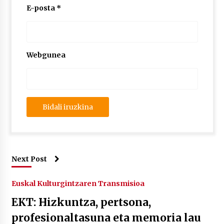
E-posta
*
Webgunea
Next Post
Euskal Kulturgintzaren Transmisioa
EKT: Hizkuntza, pertsona,
profesionaltasuna eta memoria lau