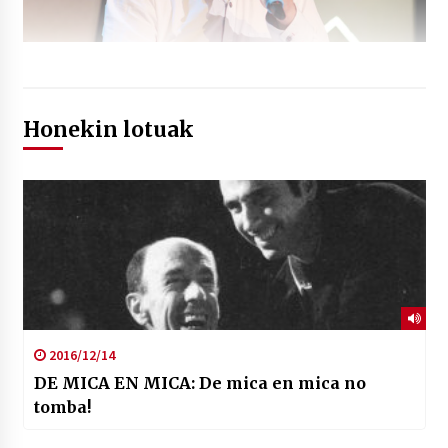
Honekin lotuak
2016/12/14
DE MICA EN MICA: De mica en mica no
tomba!