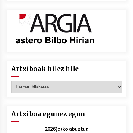
Artxiboak hilez hile
Artxiboak
hilez
hile
Artxiboa egunez egun
2026(e)ko abuztua