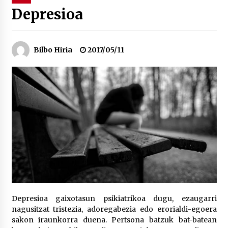
Depresioa
“Hiztegi bat” Gorka Urbizuk idatzitako letren
hiztegia
2026/07/23
Bilbo Hiria
2017/05/11
Bakaikuko barnetegitik gazteek egindako saio
berezia
2026/07/16
Tuba eta bonbardinoaren astea, Bilboko
Kontserbatorioan protagonista
2026/07/16
Auzoportala : 1×04 Auzofoniak
2026/07/15
Depresioa gaixotasun psikiatrikoa dugu, ezaugarri
nagusitzat tristezia, adoregabezia edo erorialdi-egoera
Gaur abitua da Bilbao bbk live jaialdia
sakon iraunkorra duena. Pertsona batzuk bat-batean
2026/07/09