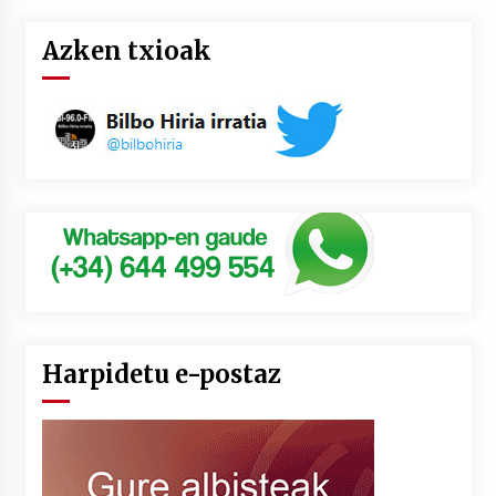
Azken txioak
Harpidetu e-postaz