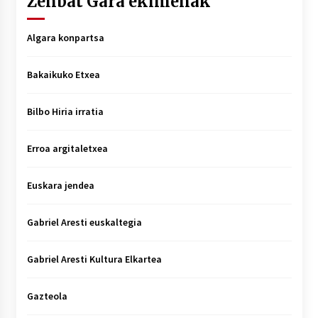
Zenbat Gara ekimenak
Algara konpartsa
Bakaikuko Etxea
Bilbo Hiria irratia
Erroa argitaletxea
Euskara jendea
Gabriel Aresti euskaltegia
Gabriel Aresti Kultura Elkartea
Gazteola