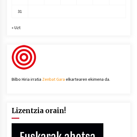
31
« Uzt
Bilbo Hiria irratia
Zenbat Gara
elkartearen ekimena da.
Lizentzia orain!