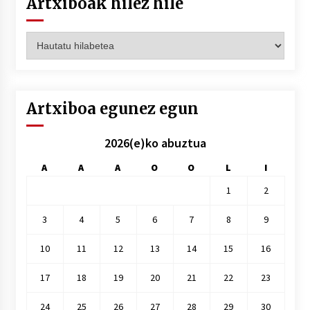
Artxiboak hilez hile
Artxiboak
hilez
hile
Artxiboa egunez egun
2026(e)ko abuztua
A
A
A
O
O
L
I
1
2
3
4
5
6
7
8
9
10
11
12
13
14
15
16
17
18
19
20
21
22
23
24
25
26
27
28
29
30