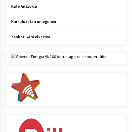
Kafe Antzokia
Kurkuluxetan umegunea
Zenbat Gara elkartea