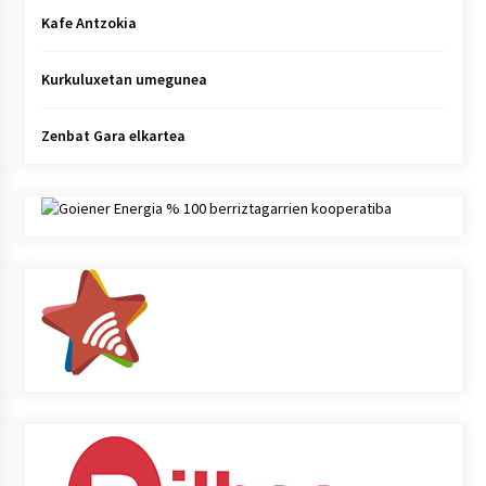
Kafe Antzokia
Kurkuluxetan umegunea
Zenbat Gara elkartea