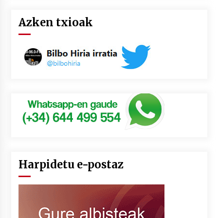
Azken txioak
Harpidetu e-postaz