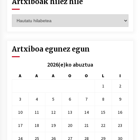
Artxiboak hilez hile
Artxiboak
hilez
hile
Artxiboa egunez egun
2026(e)ko abuztua
A
A
A
O
O
L
I
1
2
3
4
5
6
7
8
9
10
11
12
13
14
15
16
17
18
19
20
21
22
23
24
25
26
27
28
29
30