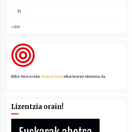
31
« Uzt
Bilbo Hiria irratia
Zenbat Gara
elkartearen ekimena da.
Lizentzia orain!