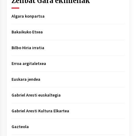
Zenbat Gara ekimenak
Algara konpartsa
Bakaikuko Etxea
Bilbo Hiria irratia
Erroa argitaletxea
Euskara jendea
Gabriel Aresti euskaltegia
Gabriel Aresti Kultura Elkartea
Gazteola