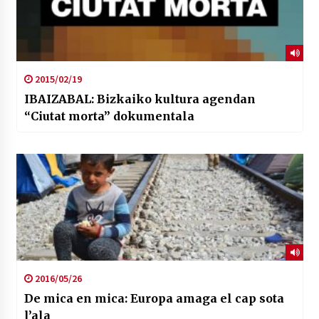
2015/02/19
IBAIZABAL: Bizkaiko kultura agendan
“Ciutat morta” dokumentala
2016/05/26
De mica en mica: Europa amaga el cap sota
l’ala