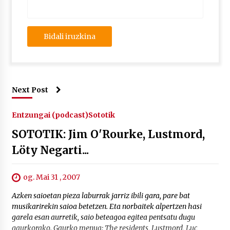
Next Post
Entzungai (podcast)
Sototik
SOTOTIK: Jim O'Rourke, Lustmord,
Löty Negarti...
og. Mai 31 , 2007
Azken saioetan pieza laburrak jarriz ibili gara, pare bat
musikarirekin saioa betetzen. Eta norbaitek alpertzen hasi
garela esan aurretik, saio beteagoa egitea pentsatu dugu
gaurkorako. Gaurko menua: The residents, Lustmord, Luc