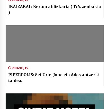
IBAIZABAL: Berton aldizkaria ( 176. zenbakia
)
2006/05/15
PIPERPOLIS: Sei Urte, Jone eta Ados antzerki
taldea.