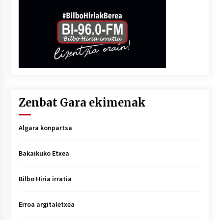
Zenbat Gara ekimenak
Algara konpartsa
Bakaikuko Etxea
Bilbo Hiria irratia
Erroa argitaletxea