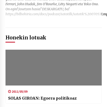
Ferrari, John Hudak, Jim O’Rourke, Löty Negarti eta Yoko Ono.
On egin! Josetzen hasia? DESKARGATU, ba!
https://bilbohiria.com/docs/podcast/sototilk/sototik%20070531.m
Honekin lotuak
2011/05/09
SOLAS GIROAN: Egoera politikoaz