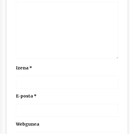
2026/07/03
MUSIBLA #297: Bide, Boards Of Canada, Somak,
Tiga, Twisted Teens, Underscores, Habia
2026/07/02
Izena
*
E-posta
*
Webgunea