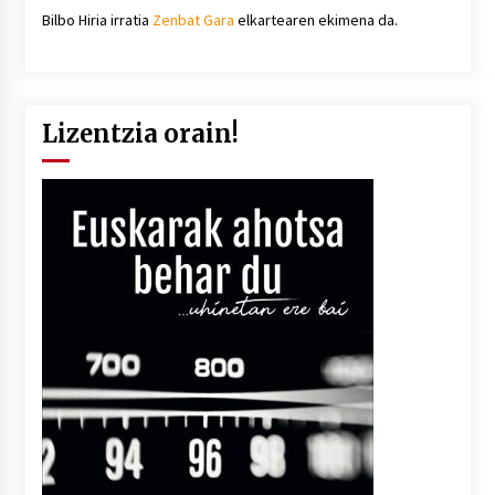
Bilbo Hiria irratia
Zenbat Gara
elkartearen ekimena da.
Lizentzia orain!