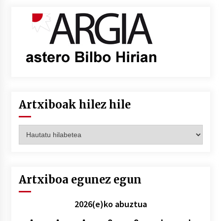
Artxiboak hilez hile
Artxiboak
hilez
hile
Artxiboa egunez egun
2026(e)ko abuztua