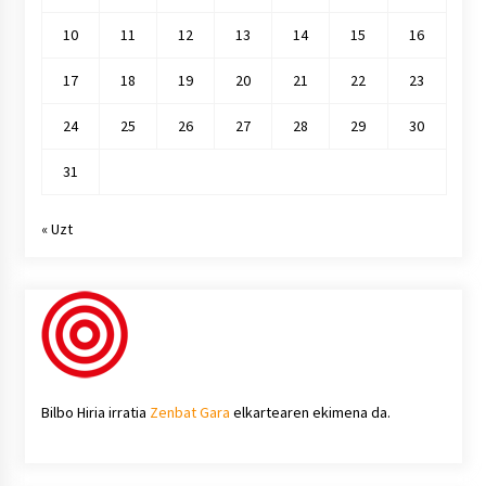
10
11
12
13
14
15
16
17
18
19
20
21
22
23
24
25
26
27
28
29
30
31
« Uzt
Bilbo Hiria irratia
Zenbat Gara
elkartearen ekimena da.