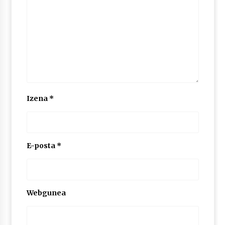
2026/07/03
MUSIBLA #297: Bide, Boards Of Canada, Somak,
Tiga, Twisted Teens, Underscores, Habia
2026/07/02
Izena
*
E-posta
*
Webgunea