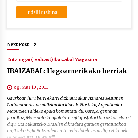
Next Post
Entzungai (podcast)
Ibaizabal Magazina
IBAIZABAL: Hegoamerikako berriak
og. Mar 10 , 2011
Gaurkoan hiru berri ekarri dizkigu Fakun Aznarez Resumen
Latinoamericano aldizkariko kideak. Hasteko, Argentinako
Maputxeen aldeko epaia komentatu du. Gero, Argentinan
jarraituz, Monsanto konpainiaren gliofosfatori buruzkoa ekarri
digu. Eta bukatzeko, Brasilen diktadura garaian gertatutakoa
argitzeko Egia Batzordea eratu nahi dutela esan digu Fakunek.
DESKARGATU HEMEN!!!