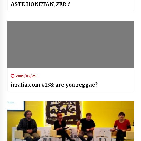
ASTE HONETAN, ZER ?
2009/02/25
irratia.com #138: are you reggae?