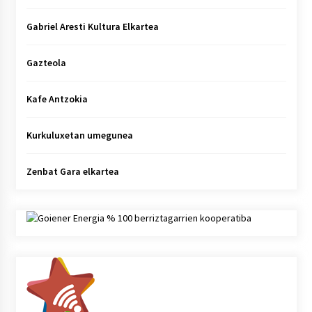
Gabriel Aresti Kultura Elkartea
Gazteola
Kafe Antzokia
Kurkuluxetan umegunea
Zenbat Gara elkartea