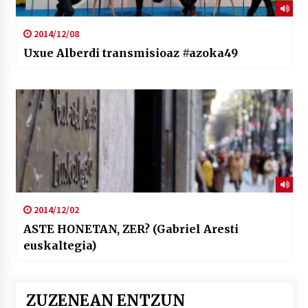
2014/12/08
Uxue Alberdi transmisioaz #azoka49
2014/12/02
ASTE HONETAN, ZER? (Gabriel Aresti
euskaltegia)
ZUZENEAN ENTZUN