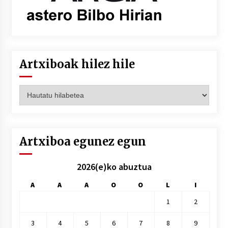
Artxiboak hilez hile
Artxiboak
hilez
hile
Artxiboa egunez egun
2026(e)ko abuztua
A
A
A
O
O
L
I
1
2
3
4
5
6
7
8
9