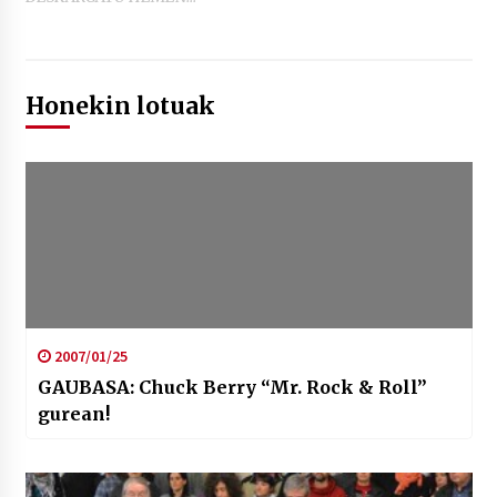
Honekin lotuak
2007/01/25
GAUBASA: Chuck Berry “Mr. Rock & Roll”
gurean!