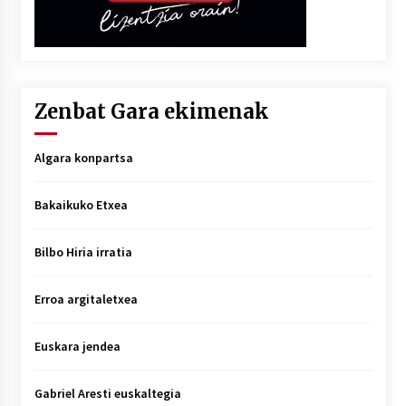
Zenbat Gara ekimenak
Algara konpartsa
Bakaikuko Etxea
Bilbo Hiria irratia
Erroa argitaletxea
Euskara jendea
Gabriel Aresti euskaltegia