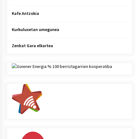
Kafe Antzokia
Kurkuluxetan umegunea
Zenbat Gara elkartea