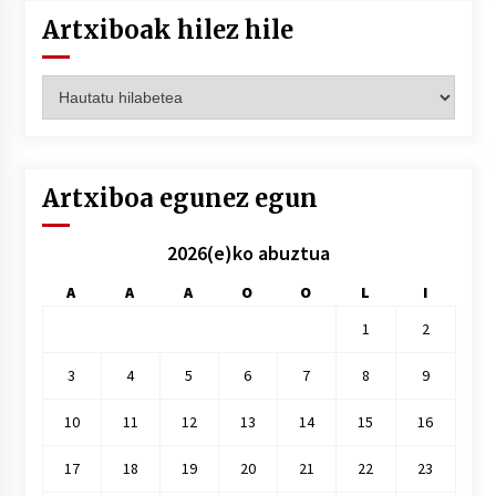
Artxiboak hilez hile
Artxiboak
hilez
hile
Artxiboa egunez egun
2026(e)ko abuztua
A
A
A
O
O
L
I
1
2
3
4
5
6
7
8
9
10
11
12
13
14
15
16
17
18
19
20
21
22
23