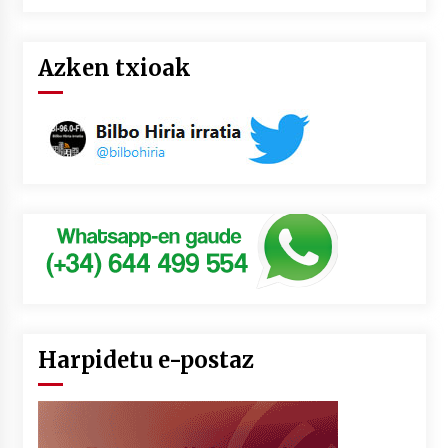
Azken txioak
Harpidetu e-postaz