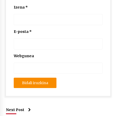
2026/07/03
Izena
*
MUSIBLA #297: Bide, Boards Of Canada, Somak,
Tiga, Twisted Teens, Underscores, Habia
2026/07/02
E-posta
*
Webgunea
Next Post