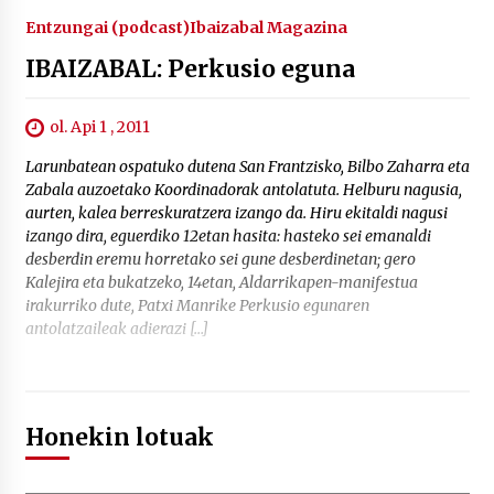
Entzungai (podcast)
Ibaizabal Magazina
IBAIZABAL: Perkusio eguna
ol. Api 1 , 2011
Larunbatean ospatuko dutena San Frantzisko, Bilbo Zaharra eta
Zabala auzoetako Koordinadorak antolatuta. Helburu nagusia,
aurten, kalea berreskuratzera izango da. Hiru ekitaldi nagusi
izango dira, eguerdiko 12etan hasita: hasteko sei emanaldi
desberdin eremu horretako sei gune desberdinetan; gero
Kalejira eta bukatzeko, 14etan, Aldarrikapen-manifestua
irakurriko dute, Patxi Manrike Perkusio egunaren
antolatzaileak adierazi […]
Honekin lotuak