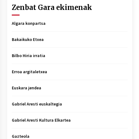
Zenbat Gara ekimenak
Algara konpartsa
Bakaikuko Etxea
Bilbo Hiria irratia
Erroa argitaletxea
Euskara jendea
Gabriel Aresti euskaltegia
Gabriel Aresti Kultura Elkartea
Gazteola