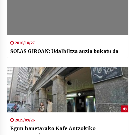
2010/10/27
SOLAS GIROAN: Udalbiltza auzia bukatu da
2015/09/26
Egun hauetarako Kafe Antzokiko