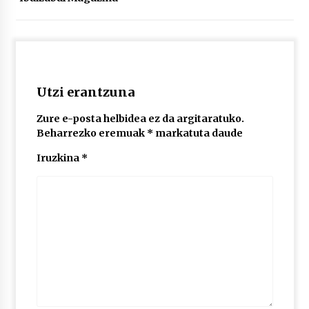
POTTO: San Pedro jaietako bertso-saioa
2026/07/09
Utzi erantzuna
Larunbatean Plentziako Itsas Martxa ospatuko
da
Zure e-posta helbidea ez da argitaratuko.
2026/07/07
Beharrezko eremuak
*
markatuta daude
Iruzkina
*
LIBURUEN ERREPUBLIKA TXIKIA: Hiragana akats
isil batekin dator beti
2026/07/07
Auritz Iñurrietaren margoak ikusgai
Uribitarte40 aretoan
2026/07/03
SOINUGELA: Paul McCartney eta Ringo Starr-en
lan berriak