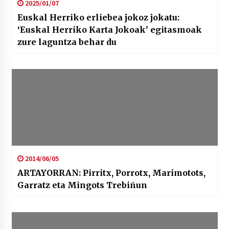
2025/01/07
Euskal Herriko erliebea jokoz jokatu:
‘Euskal Herriko Karta Jokoak’ egitasmoak
zure laguntza behar du
2014/06/05
ARTAYORRAN: Pirritx, Porrotx, Marimotots,
Garratz eta Mingots Trebiñun