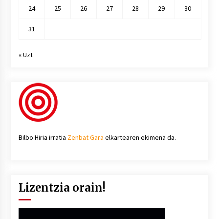
24
25
26
27
28
29
30
31
« Uzt
Bilbo Hiria irratia
Zenbat Gara
elkartearen ekimena da.
Lizentzia orain!