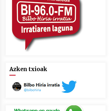
2026/07/03
MUSIBLA #297: Bide, Boards Of Canada, Somak,
Tiga, Twisted Teens, Underscores, Habia
2026/07/02
Azken txioak