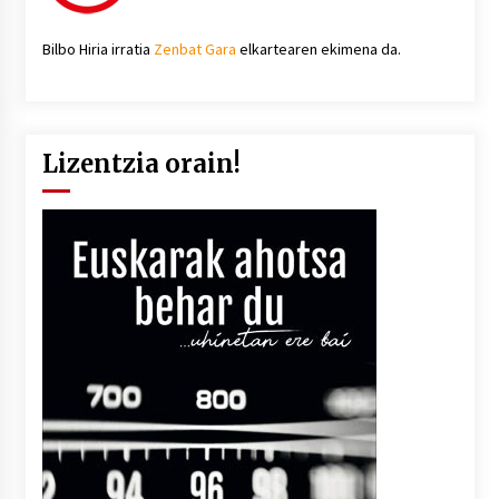
Bilbo Hiria irratia
Zenbat Gara
elkartearen ekimena da.
Lizentzia orain!