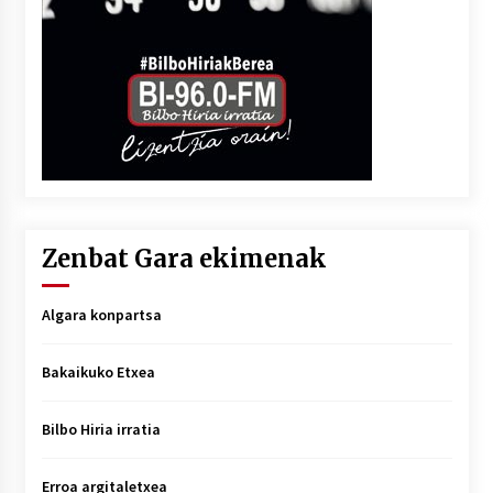
Zenbat Gara ekimenak
Algara konpartsa
Bakaikuko Etxea
Bilbo Hiria irratia
Erroa argitaletxea