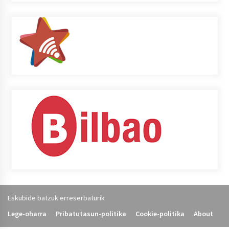
Eskubide batzuk erreserbaturik
Lege-oharra
Pribatutasun-politika
Cookie-politika
About