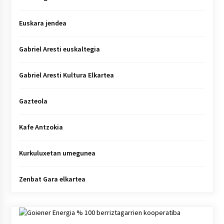
Euskara jendea
Gabriel Aresti euskaltegia
Gabriel Aresti Kultura Elkartea
Gazteola
Kafe Antzokia
Kurkuluxetan umegunea
Zenbat Gara elkartea