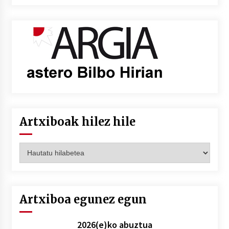
Artxiboak hilez hile
Artxiboak
hilez
hile
Artxiboa egunez egun
2026(e)ko abuztua