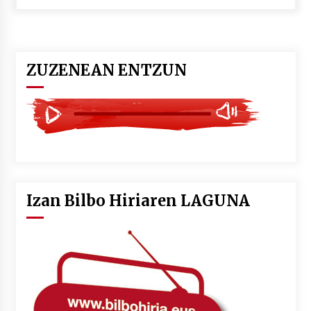
POTTO: San Pedro jaietako bertso-saioa
2026/07/09
ZUZENEAN ENTZUN
Larunbatean Plentziako Itsas Martxa ospatuko
da
2026/07/07
LIBURUEN ERREPUBLIKA TXIKIA: Hiragana akats
isil batekin dator beti
2026/07/07
Izan Bilbo Hiriaren LAGUNA
Auritz Iñurrietaren margoak ikusgai
Uribitarte40 aretoan
2026/07/03
SOINUGELA: Paul McCartney eta Ringo Starr-en
lan berriak