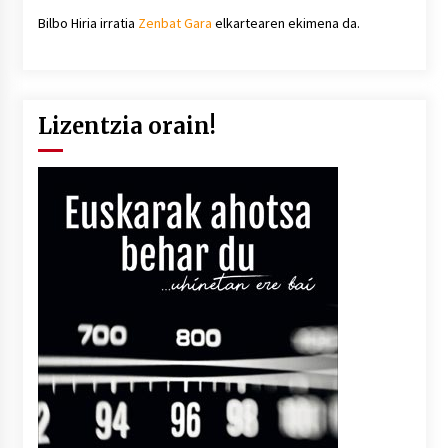
Bilbo Hiria irratia
Zenbat Gara
elkartearen ekimena da.
Lizentzia orain!