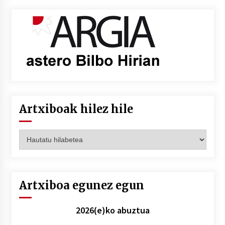
Artxiboak hilez hile
Artxiboak
hilez
hile
Artxiboa egunez egun
2026(e)ko abuztua