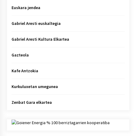
Euskara jendea
Gabriel Aresti euskaltegia
Gabriel Aresti Kultura Elkartea
Gazteola
Kafe Antzokia
Kurkuluxetan umegunea
Zenbat Gara elkartea