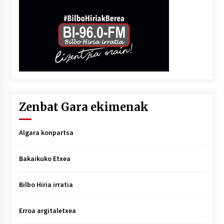
Zenbat Gara ekimenak
Algara konpartsa
Bakaikuko Etxea
Bilbo Hiria irratia
Erroa argitaletxea