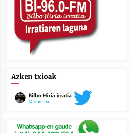
2026/07/03
MUSIBLA #297: Bide, Boards Of Canada, Somak,
Tiga, Twisted Teens, Underscores, Habia
2026/07/02
Azken txioak