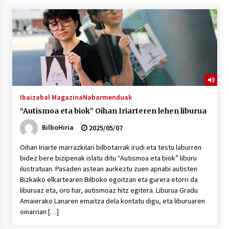
“Hiztegi bat” Gorka Urbizuk idatzitako letren
hiztegia
2026/07/23
Bakaikuko barnetegitik gazteek egindako saio
berezia
2026/07/16
Ibaizabal Magazina
Nabarmenduak
“Autismoa eta biok” Oihan Iriarteren lehen liburua
Tuba eta bonbardinoaren astea, Bilboko
Kontserbatorioan protagonista
BilboHiria
2025/05/07
2026/07/16
Oihan Iriarte marrazkilari bilbotarrak irudi eta testu laburren
bidez bere bizipenak islatu ditu “Autismoa eta biok” liburu
Auzoportala : 1×04 Auzofoniak
ilustratuan. Pasaden astean aurkeztu zuen apnabi autisten
2026/07/15
Bizkaiko elkartearen Bilboko egoitzan eta gurera etorri da
liburuaz eta, oro har, autismoaz hitz egitera. Liburua Gradu
Amaierako Lanaren emaitza dela kontatu digu, eta liburuaren
Gaur abitua da Bilbao bbk live jaialdia
oinarrian […]
2026/07/09