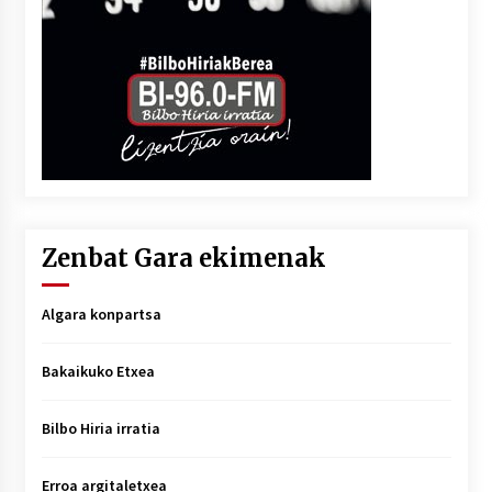
Zenbat Gara ekimenak
Algara konpartsa
Bakaikuko Etxea
Bilbo Hiria irratia
Erroa argitaletxea