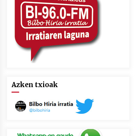
2026/07/03
MUSIBLA #297: Bide, Boards Of Canada, Somak,
Tiga, Twisted Teens, Underscores, Habia
2026/07/02
Azken txioak