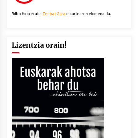
Bilbo Hiria irratia
Zenbat Gara
elkartearen ekimena da.
Lizentzia orain!