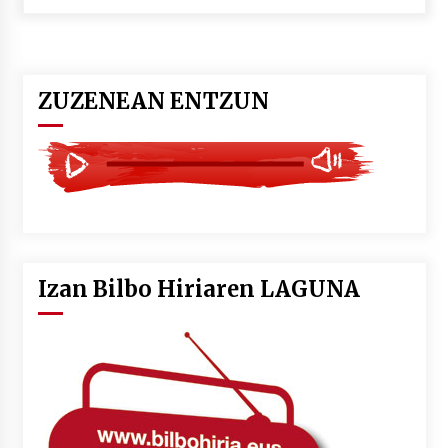
POTTO: San Pedro jaietako bertso-saioa
2026/07/09
ZUZENEAN ENTZUN
Larunbatean Plentziako Itsas Martxa ospatuko
da
2026/07/07
LIBURUEN ERREPUBLIKA TXIKIA: Hiragana akats
isil batekin dator beti
2026/07/07
Izan Bilbo Hiriaren LAGUNA
Auritz Iñurrietaren margoak ikusgai
Uribitarte40 aretoan
2026/07/03
SOINUGELA: Paul McCartney eta Ringo Starr-en
lan berriak