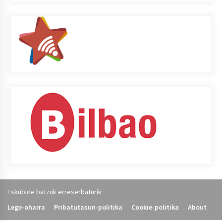
Eskubide batzuk erreserbaturik
Lege-oharra
Pribatutasun-politika
Cookie-politika
About