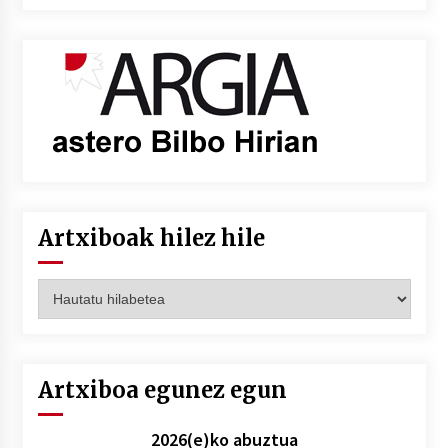
Artxiboak hilez hile
Artxiboak
hilez
hile
Artxiboa egunez egun
2026(e)ko abuztua