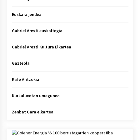
Euskara jendea
Gabriel Aresti euskaltegia
Gabriel Aresti Kultura Elkartea
Gazteola
Kafe Antzokia
Kurkuluxetan umegunea
Zenbat Gara elkartea