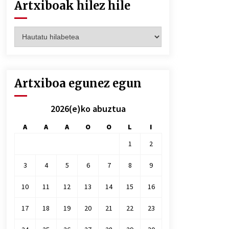
Artxiboak hilez hile
Artxiboak
hilez
hile
Artxiboa egunez egun
2026(e)ko abuztua
A
A
A
O
O
L
I
1
2
3
4
5
6
7
8
9
10
11
12
13
14
15
16
17
18
19
20
21
22
23