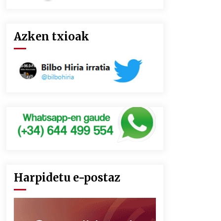
Azken txioak
Harpidetu e-postaz