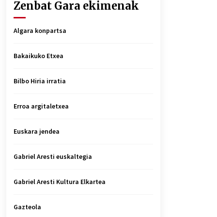
Zenbat Gara ekimenak
Algara konpartsa
Bakaikuko Etxea
Bilbo Hiria irratia
Erroa argitaletxea
Euskara jendea
Gabriel Aresti euskaltegia
Gabriel Aresti Kultura Elkartea
Gazteola