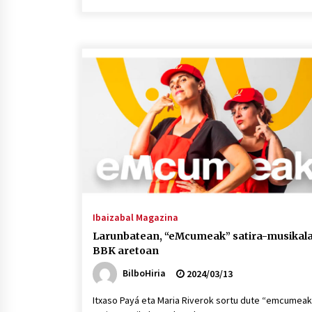
Ibaizabal Magazina
Larunbatean, “eMcumeak” satira-musikal
BBK aretoan
BilboHiria
2024/03/13
Itxaso Payá eta Maria Riverok sortu dute “emcumeak