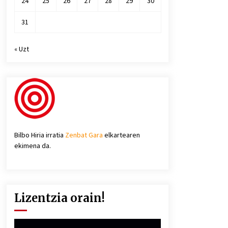
24
25
26
27
28
29
30
31
« Uzt
Bilbo Hiria irratia
Zenbat Gara
elkartearen
ekimena da.
Lizentzia orain!