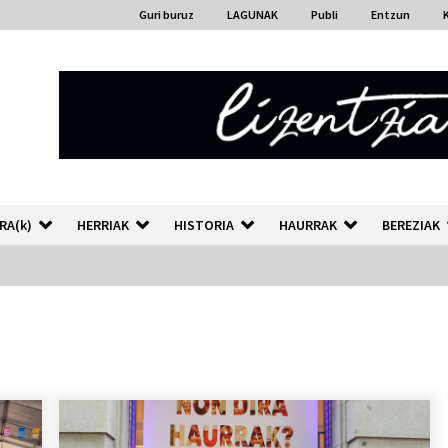
Guri buruz
LAGUNAK
Publi
Entzun
RA(k)
HERRIAK
HISTORIA
HAURRAK
BEREZIAK
“Hiztegi bat” Gorka Urbizuk
idatzitako letren hiztegia
2026/07/23
Auzoportala : 1×04 Auzofoniak