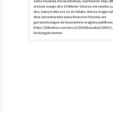
satira-musikala eta larunbatean, martxoaren 16an, B
aretoan izango dira 19:00etan. Umorea eta musika i
dira, baina kritika ere ez da faltako. Barrea eragin na
dute antzerkiarekin baina Riveroren hitzetan are
garrantzitsuagoa da hausnarketa eragitea publikoa
https://bilbohiria.com/docs2/2024/ibaizabal/2403
Deskargatu hemen.