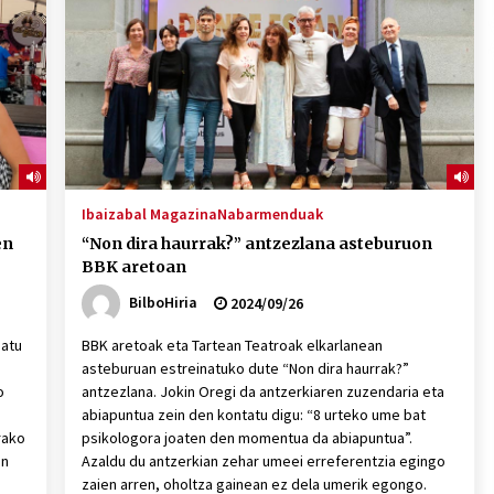
2026/07/15
Larunbatean Plentziako Itsas
Martxa ospatuko da
2026/07/07
SOINUGELA: Paul McCartney eta
Ringo Starr-en lan berriak
Ibaizabal Magazina
Nabarmenduak
2026/07/03
en
“Non dira haurrak?” antzezlana asteburuon
BBK aretoan
BilboHiria
2024/09/26
natu
BBK aretoak eta Tartean Teatroak elkarlanean
asteburuan estreinatuko dute “Non dira haurrak?”
o
antzezlana. Jokin Oregi da antzerkiaren zuzendaria eta
abiapuntua zein den kontatu digu: “8 urteko ume bat
rako
psikologora joaten den momentua da abiapuntua”.
an
Azaldu du antzerkian zehar umeei erreferentzia egingo
zaien arren, oholtza gainean ez dela umerik egongo.