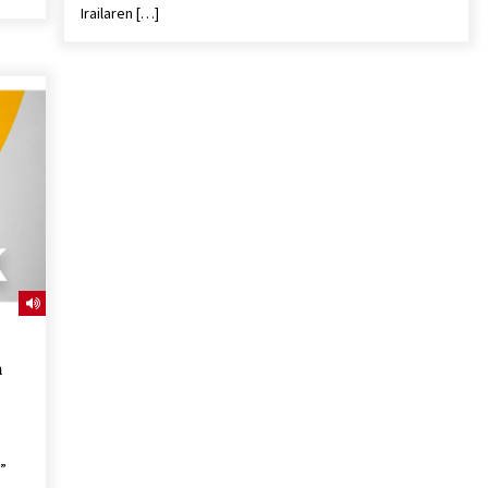
Irailaren […]
a
”