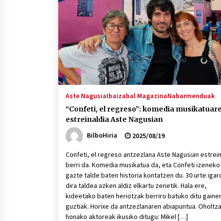
protagonista
2026/07/16
POTTO: San Pedro jaietako bertso-
saioa
2026/07/09
Auritz Iñurrietaren margoak
ikusgai Uribitarte40 aretoan
Aste Nagusia
Ibaizabal Magazina
Nabarmenduak
2026/07/03
“Confeti, el regreso”: komedia musikatuar
estreinaldia Aste Nagusian
BilboHiria
2025/08/19
Confeti, el regreso antzezlana Aste Nagusian estrei
berri da. Komedia musikatua da, eta Confeti izeneko
gazte talde baten historia kontatzen du. 30 urte igar
dira taldea azken aldiz elkartu zenetik. Hala ere,
kideetako baten heriotzak berriro batuko ditu gaine
guztiak. Horixe da antzezlanaren abiapuntua. Oholtz
honako aktoreak ikusiko ditugu: Mikel […]