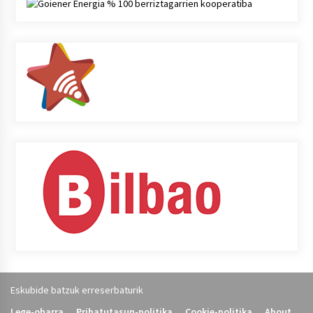
Eskubide batzuk erreserbaturik
Lege-oharra
Pribatutasun-politika
Cookie-politika
About