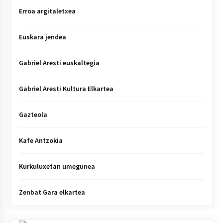
Erroa argitaletxea
Euskara jendea
Gabriel Aresti euskaltegia
Gabriel Aresti Kultura Elkartea
Gazteola
Kafe Antzokia
Kurkuluxetan umegunea
Zenbat Gara elkartea