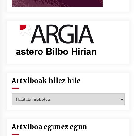
Artxiboak hilez hile
Artxiboak
hilez
hile
Artxiboa egunez egun