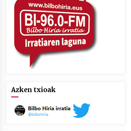
2026/07/03
MUSIBLA #297: Bide, Boards Of Canada, Somak,
Tiga, Twisted Teens, Underscores, Habia
2026/07/02
Azken txioak