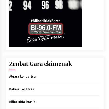
Zenbat Gara ekimenak
Algara konpartsa
Bakaikuko Etxea
Bilbo Hiria irratia