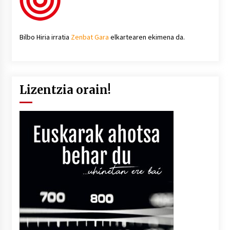
Bilbo Hiria irratia
Zenbat Gara
elkartearen ekimena da.
Lizentzia orain!