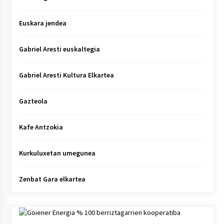
Euskara jendea
Gabriel Aresti euskaltegia
Gabriel Aresti Kultura Elkartea
Gazteola
Kafe Antzokia
Kurkuluxetan umegunea
Zenbat Gara elkartea