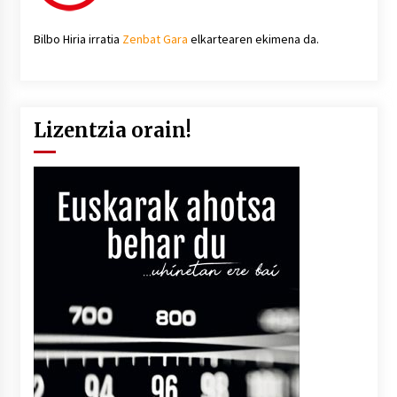
Bilbo Hiria irratia
Zenbat Gara
elkartearen ekimena da.
Lizentzia orain!