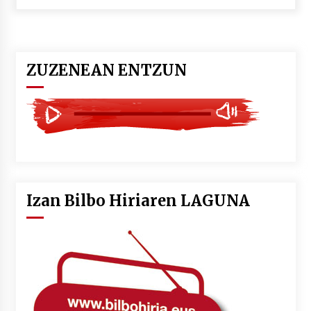
POTTO: San Pedro jaietako bertso-saioa
2026/07/09
ZUZENEAN ENTZUN
Larunbatean Plentziako Itsas Martxa ospatuko
da
2026/07/07
LIBURUEN ERREPUBLIKA TXIKIA: Hiragana akats
isil batekin dator beti
2026/07/07
Izan Bilbo Hiriaren LAGUNA
Auritz Iñurrietaren margoak ikusgai
Uribitarte40 aretoan
2026/07/03
SOINUGELA: Paul McCartney eta Ringo Starr-en
lan berriak