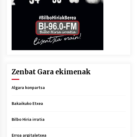
Zenbat Gara ekimenak
Algara konpartsa
Bakaikuko Etxea
Bilbo Hiria irratia
Erroa argitaletxea