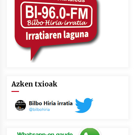
2026/07/03
MUSIBLA #297: Bide, Boards Of Canada, Somak,
Tiga, Twisted Teens, Underscores, Habia
2026/07/02
Azken txioak