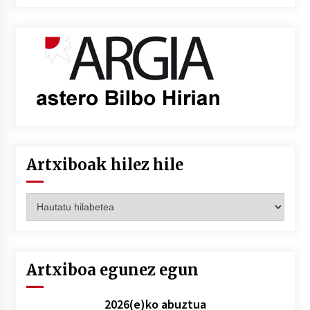
Artxiboak hilez hile
Artxiboak
hilez
hile
Artxiboa egunez egun
2026(e)ko abuztua