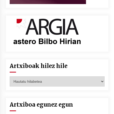
Artxiboak hilez hile
Artxiboak
hilez
hile
Artxiboa egunez egun