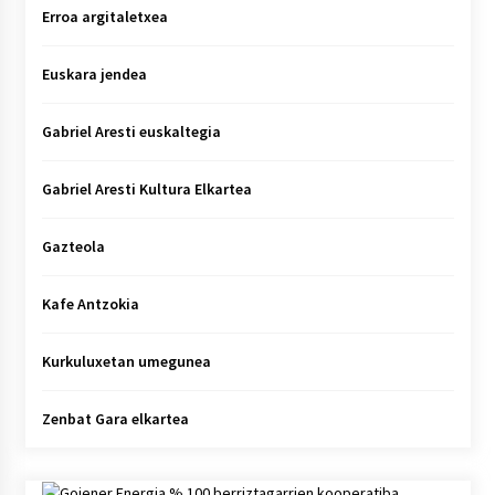
Erroa argitaletxea
Euskara jendea
Gabriel Aresti euskaltegia
Gabriel Aresti Kultura Elkartea
Gazteola
Kafe Antzokia
Kurkuluxetan umegunea
Zenbat Gara elkartea