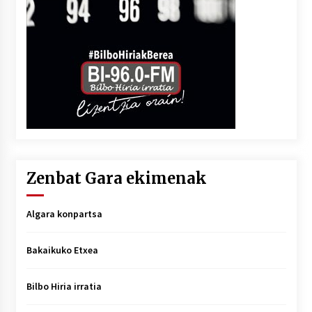
Zenbat Gara ekimenak
Algara konpartsa
Bakaikuko Etxea
Bilbo Hiria irratia