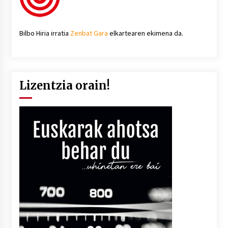
Bilbo Hiria irratia
Zenbat Gara
elkartearen ekimena da.
Lizentzia orain!