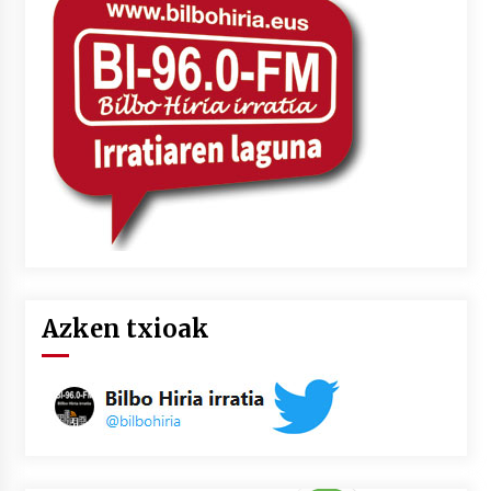
2026/07/03
MUSIBLA #297: Bide, Boards Of Canada, Somak,
Tiga, Twisted Teens, Underscores, Habia
2026/07/02
Azken txioak