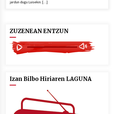
jardun dugu Luisekin. […]
POTTO: San Pedro jaietako bertso-saioa
2026/07/09
ZUZENEAN ENTZUN
Larunbatean Plentziako Itsas Martxa ospatuko
da
2026/07/07
LIBURUEN ERREPUBLIKA TXIKIA: Hiragana akats
isil batekin dator beti
2026/07/07
Izan Bilbo Hiriaren LAGUNA
Auritz Iñurrietaren margoak ikusgai
Uribitarte40 aretoan
2026/07/03
SOINUGELA: Paul McCartney eta Ringo Starr-en
lan berriak