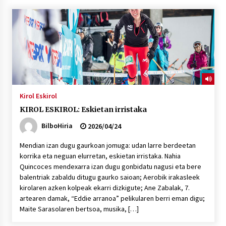
“Hiztegi bat” Gorka Urbizuk idatzitako letren
hiztegia
2026/07/23
Bakaikuko barnetegitik gazteek egindako saio
berezia
2026/07/16
Kirol Eskirol
KIROL ESKIROL: Eskietan irristaka
Tuba eta bonbardinoaren astea, Bilboko
Kontserbatorioan protagonista
BilboHiria
2026/04/24
2026/07/16
Mendian izan dugu gaurkoan jomuga: udan larre berdeetan
korrika eta neguan elurretan, eskietan irristaka. Nahia
Auzoportala : 1×04 Auzofoniak
Quincoces mendexarra izan dugu gonbidatu nagusi eta bere
2026/07/15
balentriak zabaldu ditugu gaurko saioan; Aerobik irakasleek
kirolaren azken kolpeak ekarri dizkigute; Ane Zabalak, 7.
artearen damak, “Eddie arranoa” pelikularen berri eman digu;
Gaur abitua da Bilbao bbk live jaialdia
Maite Sarasolaren bertsoa, musika, […]
2026/07/09