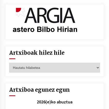
Artxiboak hilez hile
Artxiboak
hilez
hile
Artxiboa egunez egun
2026(e)ko abuztua