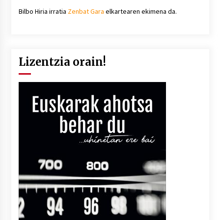
Bilbo Hiria irratia
Zenbat Gara
elkartearen ekimena da.
Lizentzia orain!