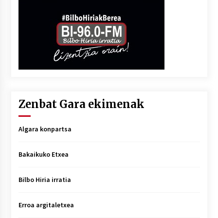
Zenbat Gara ekimenak
Algara konpartsa
Bakaikuko Etxea
Bilbo Hiria irratia
Erroa argitaletxea