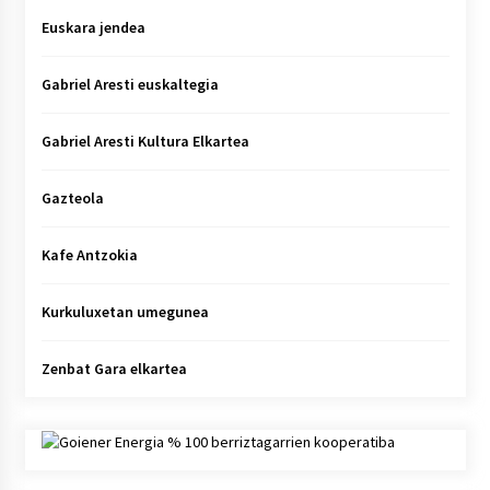
Euskara jendea
Gabriel Aresti euskaltegia
Gabriel Aresti Kultura Elkartea
Gazteola
Kafe Antzokia
Kurkuluxetan umegunea
Zenbat Gara elkartea