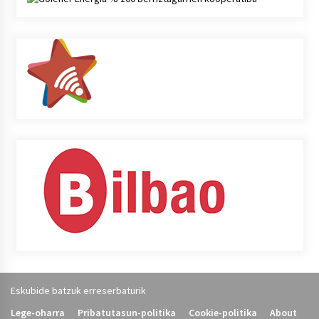
Eskubide batzuk erreserbaturik
Lege-oharra
Pribatutasun-politika
Cookie-politika
About