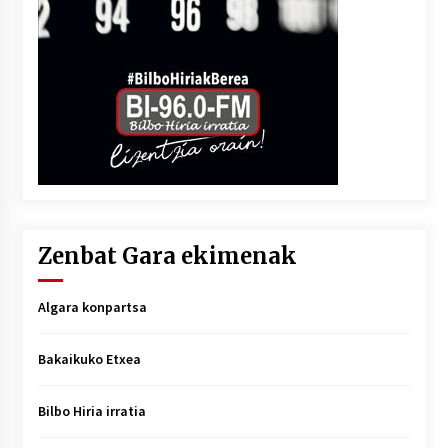
Zenbat Gara ekimenak
Algara konpartsa
Bakaikuko Etxea
Bilbo Hiria irratia