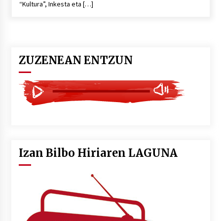
“Kultura”, Inkesta eta […]
POTTO: San Pedro jaietako bertso-saioa
2026/07/09
ZUZENEAN ENTZUN
Larunbatean Plentziako Itsas Martxa ospatuko
da
2026/07/07
LIBURUEN ERREPUBLIKA TXIKIA: Hiragana akats
isil batekin dator beti
2026/07/07
Izan Bilbo Hiriaren LAGUNA
Auritz Iñurrietaren margoak ikusgai
Uribitarte40 aretoan
2026/07/03
SOINUGELA: Paul McCartney eta Ringo Starr-en
lan berriak