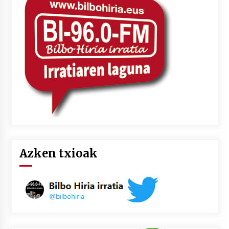
2026/07/03
MUSIBLA #297: Bide, Boards Of Canada, Somak,
Tiga, Twisted Teens, Underscores, Habia
2026/07/02
Azken txioak