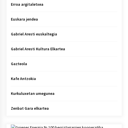
Erroa argitaletxea
Euskara jendea
Gabriel Aresti euskaltegia
Gabriel Aresti Kultura Elkartea
Gazteola
Kafe Antzokia
Kurkuluxetan umegunea
Zenbat Gara elkartea