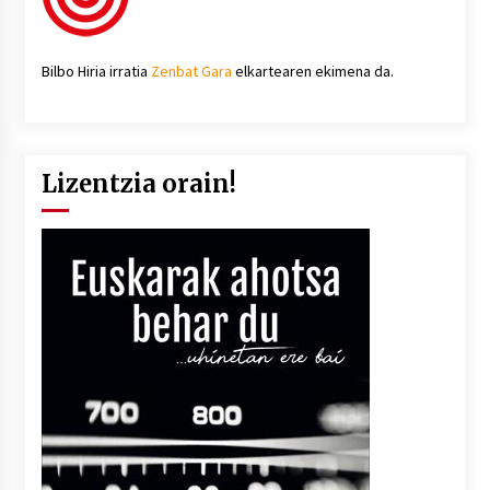
Bilbo Hiria irratia
Zenbat Gara
elkartearen ekimena da.
Lizentzia orain!