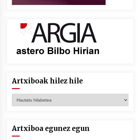
Artxiboak hilez hile
Artxiboak
hilez
hile
Artxiboa egunez egun