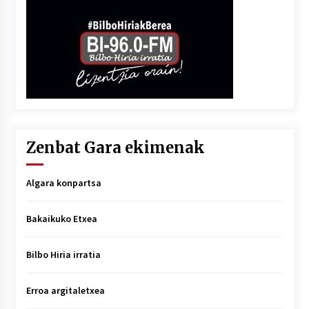
Zenbat Gara ekimenak
Algara konpartsa
Bakaikuko Etxea
Bilbo Hiria irratia
Erroa argitaletxea