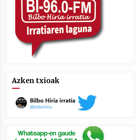
2026/07/03
MUSIBLA #297: Bide, Boards Of Canada, Somak,
Tiga, Twisted Teens, Underscores, Habia
2026/07/02
Azken txioak