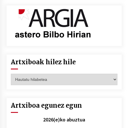
Artxiboak hilez hile
Artxiboak
hilez
hile
Artxiboa egunez egun
2026(e)ko abuztua