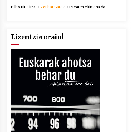
Bilbo Hiria irratia
Zenbat Gara
elkartearen ekimena da.
Lizentzia orain!