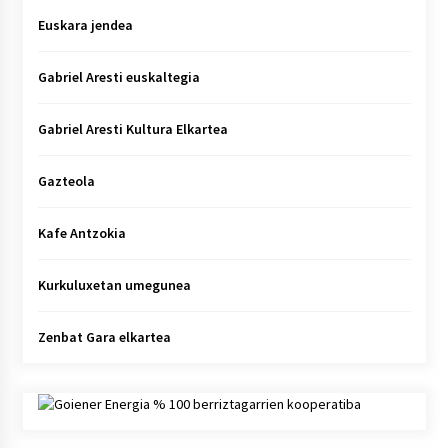
Euskara jendea
Gabriel Aresti euskaltegia
Gabriel Aresti Kultura Elkartea
Gazteola
Kafe Antzokia
Kurkuluxetan umegunea
Zenbat Gara elkartea