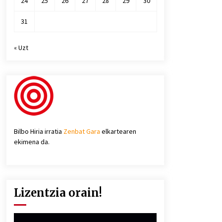
24
25
26
27
28
29
30
31
« Uzt
Bilbo Hiria irratia
Zenbat Gara
elkartearen
ekimena da.
Lizentzia orain!