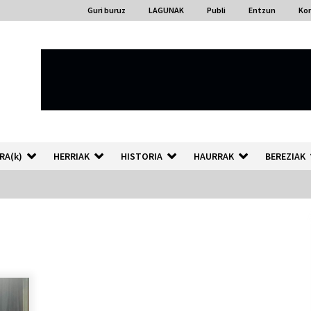
Guri buruz
LAGUNAK
Publi
Entzun
Ko
RA(k)
HERRIAK
HISTORIA
HAURRAK
BEREZIAK
“Hiztegi bat” Gorka Urbizuk
idatzitako letren hiztegia
2026/07/23
Auzoportala : 1×04 Auzofoniak