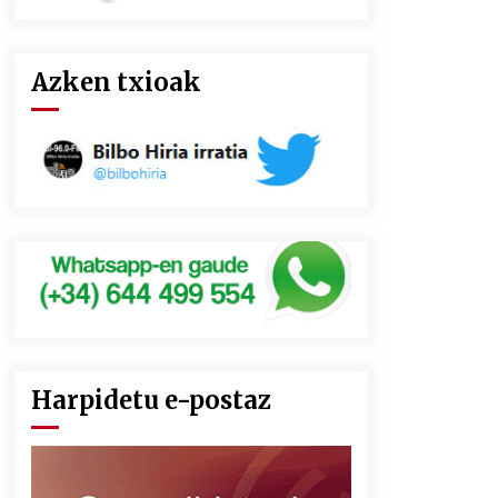
Azken txioak
Harpidetu e-postaz