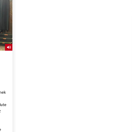
2026/07/15
Larunbatean Plentziako Itsas
Martxa ospatuko da
2026/07/07
SOINUGELA: Paul McCartney eta
Ringo Starr-en lan berriak
2026/07/03
rmek
dute
z
e