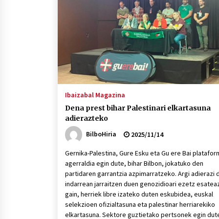
protagonista
2026/07/16
POTTO: San Pedro jaietako bertso-
saioa
2026/07/09
Auritz Iñurrietaren margoak
ikusgai Uribitarte40 aretoan
Ibaizabal Magazina
2026/07/03
Dena prest bihar Palestinari elkartasuna
adierazteko
BilboHiria
2025/11/14
Gernika-Palestina, Gure Esku eta Gu ere Bai platafo
agerraldia egin dute, bihar Bilbon, jokatuko den
partidaren garrantzia azpimarratzeko. Argi adierazi 
indarrean jarraitzen duen genozidioari ezetz esatea
gain, herriek libre izateko duten eskubidea, euskal
selekzioen ofizialtasuna eta palestinar herriarekiko
elkartasuna. Sektore guztietako pertsonek egin dut