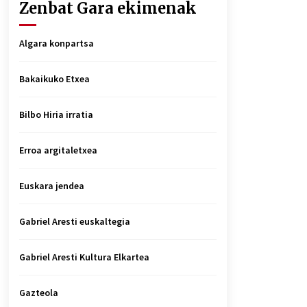
Zenbat Gara ekimenak
Algara konpartsa
Bakaikuko Etxea
Bilbo Hiria irratia
Erroa argitaletxea
Euskara jendea
Gabriel Aresti euskaltegia
Gabriel Aresti Kultura Elkartea
Gazteola