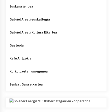
Euskara jendea
Gabriel Aresti euskaltegia
Gabriel Aresti Kultura Elkartea
Gazteola
Kafe Antzokia
Kurkuluxetan umegunea
Zenbat Gara elkartea