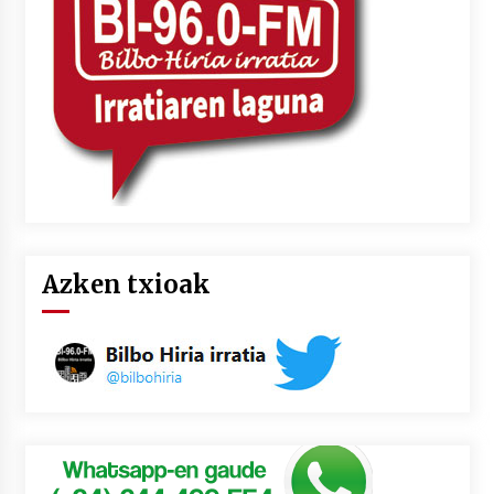
2026/07/03
MUSIBLA #297: Bide, Boards Of Canada, Somak,
Tiga, Twisted Teens, Underscores, Habia
2026/07/02
Azken txioak