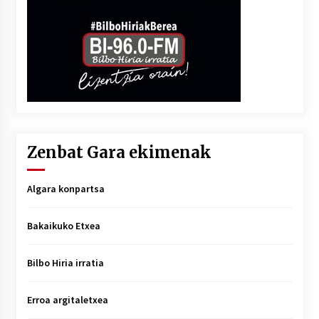
Zenbat Gara ekimenak
Algara konpartsa
Bakaikuko Etxea
Bilbo Hiria irratia
Erroa argitaletxea