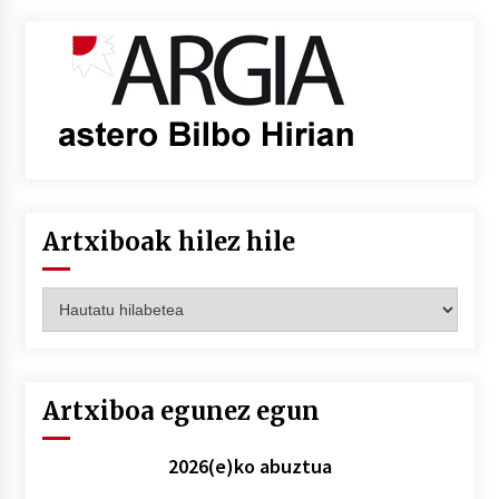
Artxiboak hilez hile
Artxiboak
hilez
hile
Artxiboa egunez egun
2026(e)ko abuztua