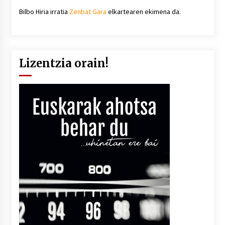
Bilbo Hiria irratia
Zenbat Gara
elkartearen ekimena da.
Lizentzia orain!