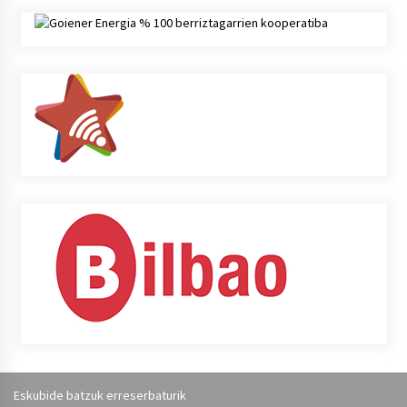
Eskubide batzuk erreserbaturik