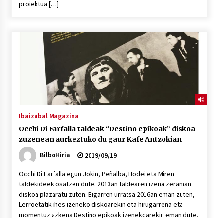
proiektua […]
POTTO: San Pedro jaietako bertso-saioa
2026/07/09
Larunbatean Plentziako Itsas Martxa ospatuko
da
2026/07/07
LIBURUEN ERREPUBLIKA TXIKIA: Hiragana akats
Ibaizabal Magazina
isil batekin dator beti
Occhi Di Farfalla taldeak “Destino epikoak” diskoa
2026/07/07
zuzenean aurkeztuko du gaur Kafe Antzokian
BilboHiria
2019/09/19
Auritz Iñurrietaren margoak ikusgai
Uribitarte40 aretoan
Occhi Di Farfalla egun Jokin, Peñalba, Hodei eta Miren
2026/07/03
taldekideek osatzen dute. 2013an taldearen izena zeraman
diskoa plazaratu zuten. Bigarren urratsa 2016an eman zuten,
SOINUGELA: Paul McCartney eta Ringo Starr-en
Lerroetatik ihes izeneko diskoarekin eta hirugarrena eta
lan berriak
momentuz azkena Destino epikoak izenekoarekin eman dute.