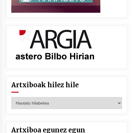
Artxiboak hilez hile
Artxiboak
hilez
hile
Artxiboa egunez egun