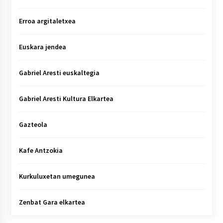
Erroa argitaletxea
Euskara jendea
Gabriel Aresti euskaltegia
Gabriel Aresti Kultura Elkartea
Gazteola
Kafe Antzokia
Kurkuluxetan umegunea
Zenbat Gara elkartea