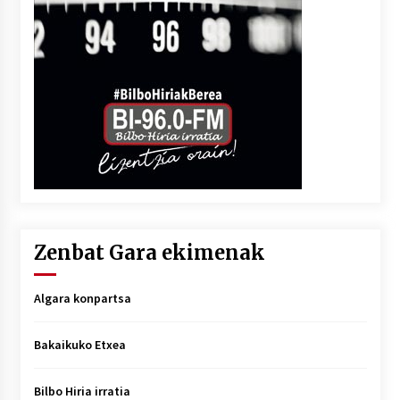
Zenbat Gara ekimenak
Algara konpartsa
Bakaikuko Etxea
Bilbo Hiria irratia