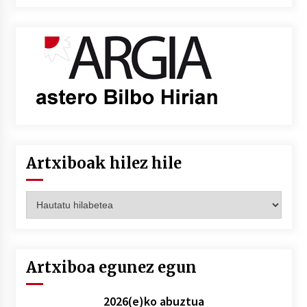
Artxiboak hilez hile
Artxiboak
hilez
hile
Artxiboa egunez egun
2026(e)ko abuztua