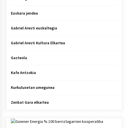
Euskara jendea
Gabriel Aresti euskaltegia
Gabriel Aresti Kultura Elkartea
Gazteola
Kafe Antzokia
Kurkuluxetan umegunea
Zenbat Gara elkartea