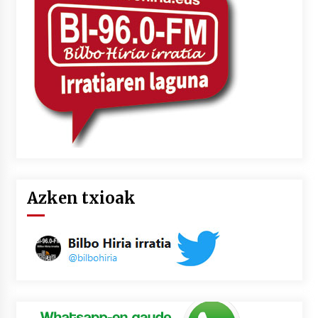
2026/07/03
MUSIBLA #297: Bide, Boards Of Canada, Somak,
Tiga, Twisted Teens, Underscores, Habia
2026/07/02
Azken txioak