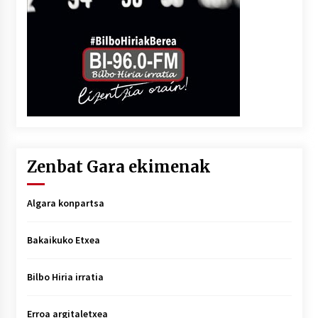
Zenbat Gara ekimenak
Algara konpartsa
Bakaikuko Etxea
Bilbo Hiria irratia
Erroa argitaletxea