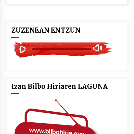
POTTO: San Pedro jaietako bertso-saioa
2026/07/09
ZUZENEAN ENTZUN
Larunbatean Plentziako Itsas Martxa ospatuko
da
2026/07/07
LIBURUEN ERREPUBLIKA TXIKIA: Hiragana akats
isil batekin dator beti
2026/07/07
Izan Bilbo Hiriaren LAGUNA
Auritz Iñurrietaren margoak ikusgai
Uribitarte40 aretoan
2026/07/03
SOINUGELA: Paul McCartney eta Ringo Starr-en
lan berriak