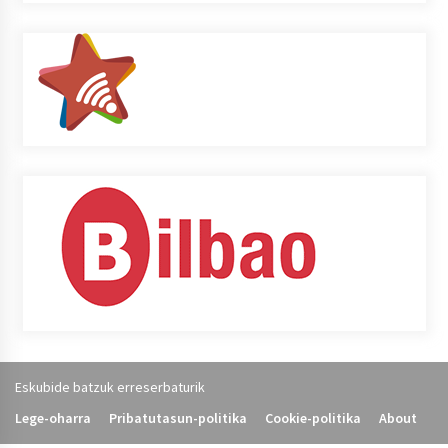
Eskubide batzuk erreserbaturik
Lege-oharra
Pribatutasun-politika
Cookie-politika
About