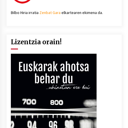
Bilbo Hiria irratia
Zenbat Gara
elkartearen ekimena da.
Lizentzia orain!