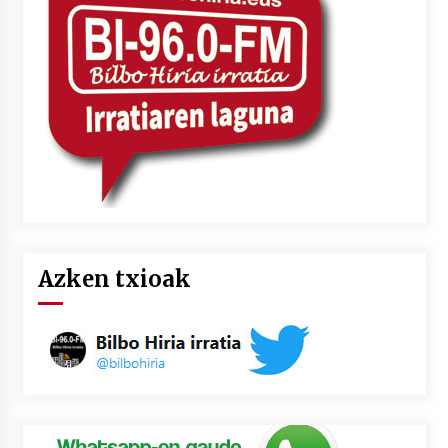
2026/07/03
MUSIBLA #297: Bide, Boards Of Canada, Somak,
Tiga, Twisted Teens, Underscores, Habia
2026/07/02
Azken txioak