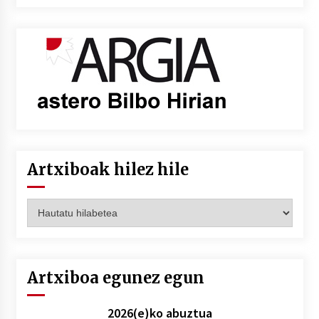
Artxiboak hilez hile
Artxiboak
hilez
hile
Artxiboa egunez egun
2026(e)ko abuztua