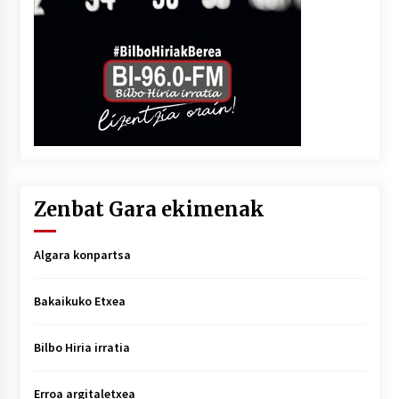
Zenbat Gara ekimenak
Algara konpartsa
Bakaikuko Etxea
Bilbo Hiria irratia
Erroa argitaletxea