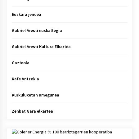
Euskara jendea
Gabriel Aresti euskaltegia
Gabriel Aresti Kultura Elkartea
Gazteola
Kafe Antzokia
Kurkuluxetan umegunea
Zenbat Gara elkartea