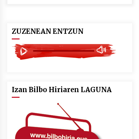
POTTO: San Pedro jaietako bertso-saioa
2026/07/09
ZUZENEAN ENTZUN
Larunbatean Plentziako Itsas Martxa ospatuko
da
2026/07/07
LIBURUEN ERREPUBLIKA TXIKIA: Hiragana akats
isil batekin dator beti
2026/07/07
Izan Bilbo Hiriaren LAGUNA
Auritz Iñurrietaren margoak ikusgai
Uribitarte40 aretoan
2026/07/03
SOINUGELA: Paul McCartney eta Ringo Starr-en
lan berriak