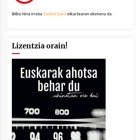
Bilbo Hiria irratia
Zenbat Gara
elkartearen ekimena da.
Lizentzia orain!