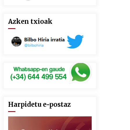
Azken txioak
Harpidetu e-postaz