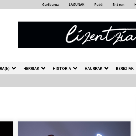
Guri buruz
LAGUNAK
Publi
Entzun
RA(k)
HERRIAK
HISTORIA
HAURRAK
BEREZIAK
“Hiztegi bat” Gorka Urbizuk
idatzitako letren hiztegia
2026/07/23
Auzoportala : 1×04 Auzofoniak