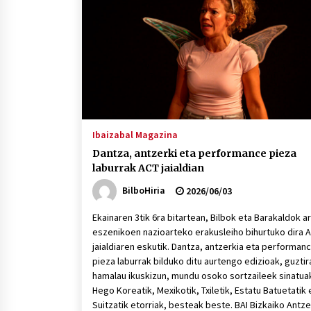
protagonista
2026/07/16
POTTO: San Pedro jaietako bertso-
saioa
2026/07/09
Auritz Iñurrietaren margoak
ikusgai Uribitarte40 aretoan
Ibaizabal Magazina
2026/07/03
Dantza, antzerki eta performance pieza
laburrak ACT jaialdian
BilboHiria
2026/06/03
Ekainaren 3tik 6ra bitartean, Bilbok eta Barakaldok a
eszenikoen nazioarteko erakusleiho bihurtuko dira 
jaialdiaren eskutik. Dantza, antzerkia eta performan
pieza laburrak bilduko ditu aurtengo edizioak, guztir
hamalau ikuskizun, mundu osoko sortzaileek sinatua
Hego Koreatik, Mexikotik, Txiletik, Estatu Batuetatik
Suitzatik etorriak, besteak beste. BAI Bizkaiko Antze