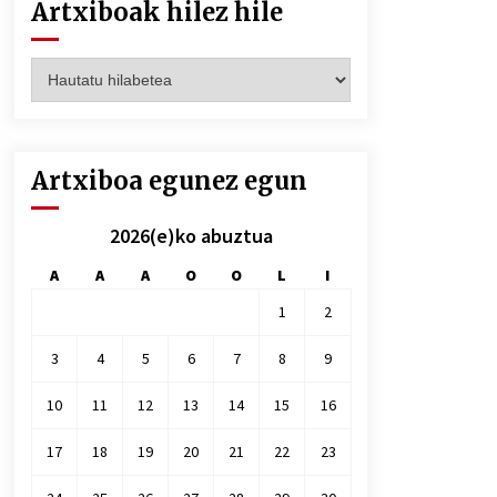
Artxiboak hilez hile
Artxiboak
hilez
hile
Artxiboa egunez egun
2026(e)ko abuztua
A
A
A
O
O
L
I
1
2
3
4
5
6
7
8
9
10
11
12
13
14
15
16
17
18
19
20
21
22
23