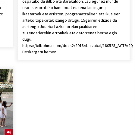
ospatuko da Bilbo eta Barakaldon. Lau egunez mundu
o
osotik etorritako hamabost eszena-lan inguru;
txi
ikastaroak eta artisten, programatzaileen eta ikusleen
arteko topaketak izango ditugu. 15garren edizioa da
aurtengo Joseba Lazkanorekin jaialdiaren
zuzendariarekin erronkak eta datorrenaz berba egin
dugu.
https://bilbohiria.com/docs2/2018/ibaizabal/180525_ACT%20ja
Deskargatu hemen.