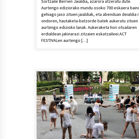
Sortzaile Berrien Jaialdia, azarora atzeratu dute.
Aurtengo ediziorako mundu osoko 700 eskaera bain
gehiago jaso zituen jaialdiak, eta abenduan deialdia i
ondoren, hautaketa-batzorde batek aukeratu zituen
aurtengo edizioko lanak. Aukeraketa hori otsailaren
erdialdean jakinarazi zitzaien eskatzaileei.ACT
FESTIVALen aurtengo […]