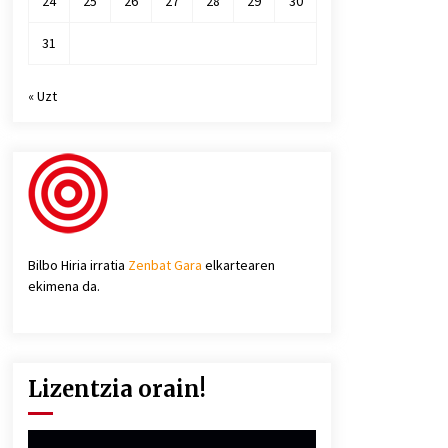
24
25
26
27
28
29
30
31
« Uzt
Bilbo Hiria irratia
Zenbat Gara
elkartearen
ekimena da.
Lizentzia orain!