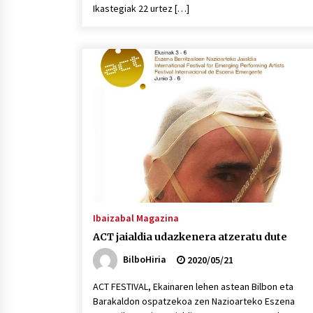
Ikastegiak 22 urtez […]
Ibaizabal Magazina
ACT jaialdia udazkenera atzeratu dute
BilboHiria
2020/05/21
ACT FESTIVAL, Ekainaren lehen astean Bilbon eta
Barakaldon ospatzekoa zen Nazioarteko Eszena