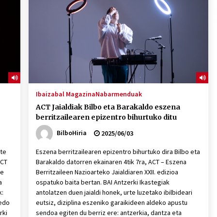
2026/07/15
Larunbatean Plentziako Itsas
Martxa ospatuko da
2026/07/07
SOINUGELA: Paul McCartney eta
Ringo Starr-en lan berriak
Ibaizabal Magazina
Nabarmenduak
2026/07/03
ACT Jaialdiak Bilbo eta Barakaldo eszena
berritzailearen epizentro bihurtuko ditu
BilboHiria
2025/06/03
rte
Eszena berritzailearen epizentro bihurtuko dira Bilbo eta
ACT
Barakaldo datorren ekainaren 4tik 7ra, ACT – Eszena
ce
Berritzaileen Nazioarteko Jaialdiaren XXII. edizioa
a
ospatuko baita bertan. BAI Antzerki Ikastegiak
k:
antolatzen duen jaialdi honek, urte luzetako ibilbideari
 edo
eutsiz, diziplina eszeniko garaikideen aldeko apustu
rki
sendoa egiten du berriz ere: antzerkia, dantza eta