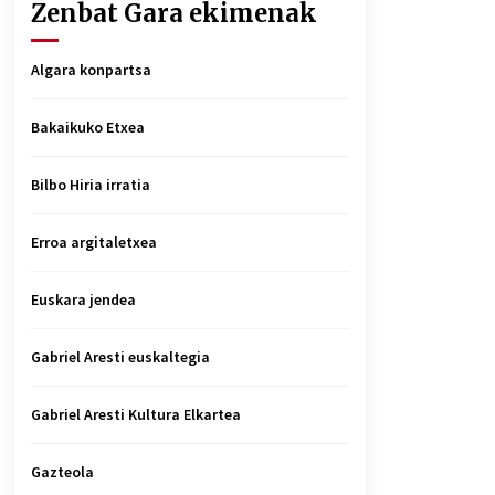
Zenbat Gara ekimenak
Algara konpartsa
Bakaikuko Etxea
Bilbo Hiria irratia
Erroa argitaletxea
Euskara jendea
Gabriel Aresti euskaltegia
Gabriel Aresti Kultura Elkartea
Gazteola