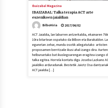
Ibaizabal Magazina
IBAIZABAL: Talka terapia ACT arte
eszenikoen jaialdian
BilboHiria
2017/06/02
ACT Jaialdia, lan laburren antzerkaldia, ekainaren 7ti
10ra bitartean ospatuko da Bilbon eta Barakaldon. La
egunetan zehar, mundu osotik ailegatutako artisten
proposamen berritzaile ikusi ahal izango dira. Aurte
helburuetako bat ikuslegoarengan eragitea izango d
talka egitea. Horrela kontatu digu Joseba Lazkano A
jaialdiko arduradunak. Bestetik Jaiotz Osa dantzaria
ACT jaialdia […]