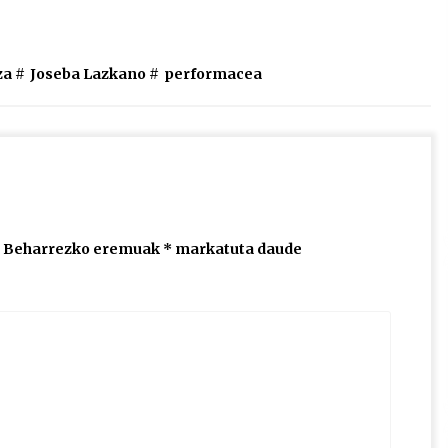
igotzeko
edo
jaisteko.
za
#
Joseba Lazkano
#
performacea
Beharrezko eremuak
*
markatuta daude