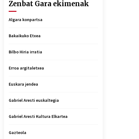
Zenbat Gara ekimenak
Algara konpartsa
Bakaikuko Etxea
Bilbo Hiria irratia
Erroa argitaletxea
Euskara jendea
Gabriel Aresti euskaltegia
Gabriel Aresti Kultura Elkartea
Gazteola