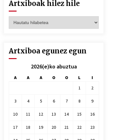
Artxiboak hilez hile
Artxiboak
hilez
hile
Artxiboa egunez egun
2026(e)ko abuztua
A
A
A
O
O
L
I
1
2
3
4
5
6
7
8
9
10
11
12
13
14
15
16
17
18
19
20
21
22
23