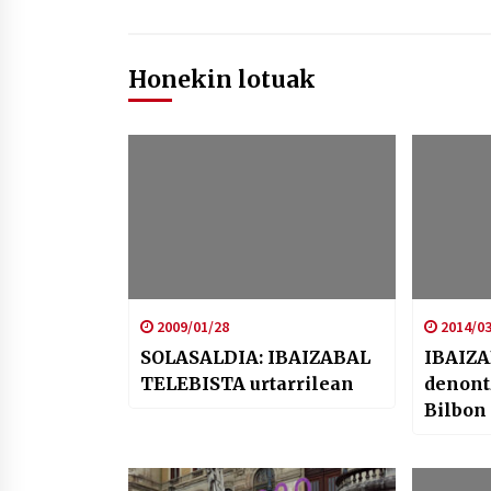
Honekin lotuak
2009/01/28
2014/03
SOLASALDIA: IBAIZABAL
IBAIZA
TELEBISTA urtarrilean
denont
Bilbon