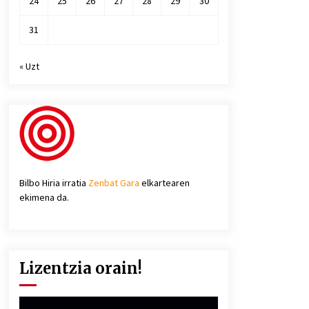
24
25
26
27
28
29
30
31
« Uzt
Bilbo Hiria irratia
Zenbat Gara
elkartearen
ekimena da.
Lizentzia orain!