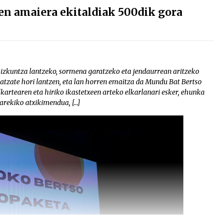
en amaiera ekitaldiak 500dik gora
 hizkuntza lantzeko, sormena garatzeko eta jendaurrean aritzeko
atzate hori lantzen, eta lan horren emaitza da Mundu Bat Bertso
kartearen eta hiriko ikastetxeen arteko elkarlanari esker, ehunka
arekiko atxikimendua, […]