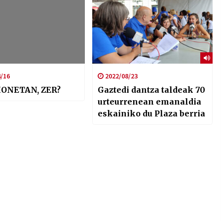
/16
2022/08/23
HONETAN, ZER?
Gaztedi dantza taldeak 70
urteurrenean emanaldia
eskainiko du Plaza berria