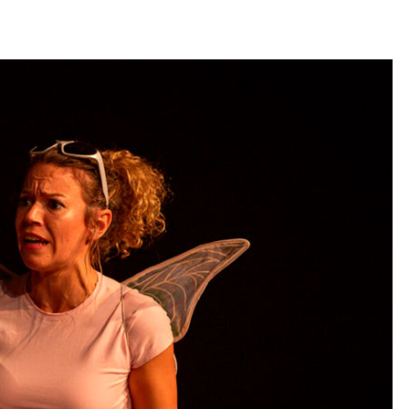
2026/07/15
Larunbatean Plentziako Itsas
Martxa ospatuko da
2026/07/07
SOINUGELA: Paul McCartney eta
Ringo Starr-en lan berriak
2026/07/03