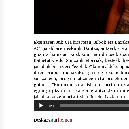
Ekainaren 3tik 6ra bitartean, Bilbok eta Barak
ACT jaialdiaren eskutik. Dantza, antzerkia et
guztira hamalau ikuskizun, mundu osoko sortz
Batuetatik edo Suitzatik etorriak, besteak be
jaialdiak berriz ere “ezohiko” lanen aldeko ap
diren proposamenak ikusgarri egiteko helburu
sortzaileen, programatzaileen eta proiektue
gainera, “konpromiso artistikoa” jarri du ez
egungo gizartean, eta zer erantzukizun dute
jaialdiko zuzendari artistiko Joseba Lazkanorek
Soinu
00:00
erreproduzigailua
Deskargatu
hemen
.