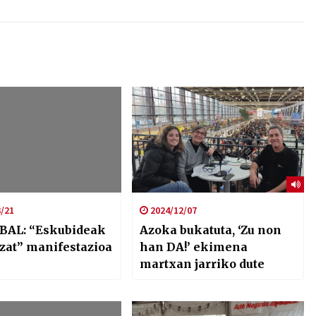
/21
2024/12/07
BAL: “Eskubideak
Azoka bukatuta, ‘Zu non
zat” manifestazioa
han DA!’ ekimena
martxan jarriko dute