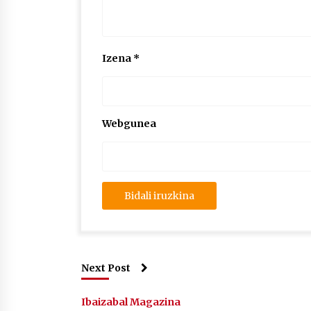
Izena
*
Webgunea
Next Post
Ibaizabal Magazina