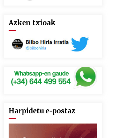
Azken txioak
Harpidetu e-postaz