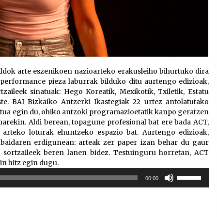
aldok arte eszenikoen nazioarteko erakusleiho bihurtuko dira
a performance pieza laburrak bilduko ditu aurtengo edizioak,
aileek sinatuak: Hego Koreatik, Mexikotik, Txiletik, Estatu
ste. BAI Bizkaiko Antzerki Ikastegiak 22 urtez antolatutako
ustua egin du, ohiko antzoki programazioetatik kanpo geratzen
arekin. Aldi berean, topagune profesional bat ere bada ACT,
n arteko loturak ehuntzeko espazio bat. Aurtengo edizioak,
tabaidaren erdigunean: arteak zer paper izan behar du gaur
 sortzaileek beren lanen bidez. Testuinguru horretan, ACT
in hitz egin dugu.
Erabili
00:00
gora/behera
gezi-
teklak
bolumena