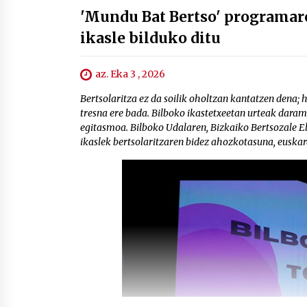
'Mundu Bat Bertso' programar
ikasle bilduko ditu
az. Eka 3 , 2026
Bertsolaritza ez da soilik oholtzan kantatzen dena;
tresna ere bada. Bilboko ikastetxeetan urteak daram
egitasmoa. Bilboko Udalaren, Bizkaiko Bertsozale El
ikaslek bertsolaritzaren bidez ahozkotasuna, euskar