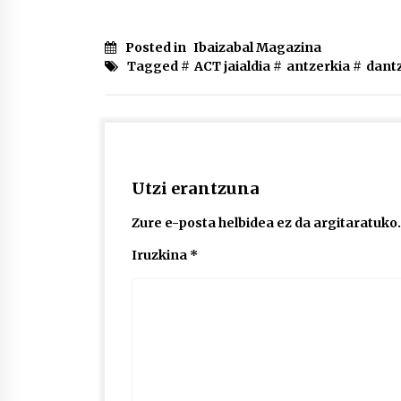
Posted in
Ibaizabal Magazina
Tagged #
ACT jaialdia
#
antzerkia
#
dant
Utzi erantzuna
Zure e-posta helbidea ez da argitaratuko.
Iruzkina
*