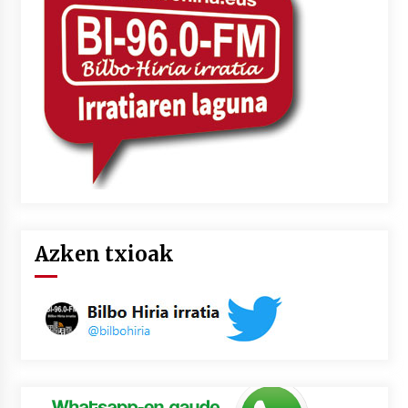
2026/07/03
MUSIBLA #297: Bide, Boards Of Canada, Somak,
Tiga, Twisted Teens, Underscores, Habia
2026/07/02
Azken txioak