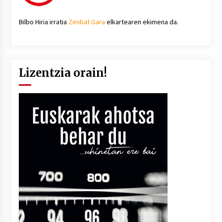
Bilbo Hiria irratia
Zenbat Gara
elkartearen ekimena da.
Lizentzia orain!