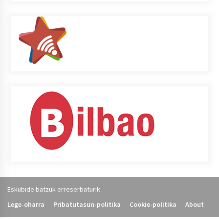
Eskubide batzuk erreserbaturik
Lege-oharra
Pribatutasun-politika
Cookie-politika
About