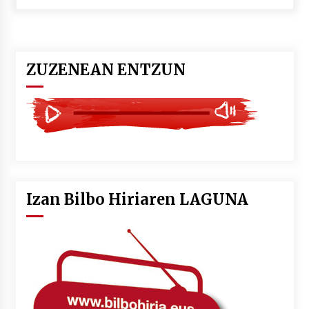
POTTO: San Pedro jaietako bertso-saioa
2026/07/09
ZUZENEAN ENTZUN
Larunbatean Plentziako Itsas Martxa ospatuko
da
2026/07/07
LIBURUEN ERREPUBLIKA TXIKIA: Hiragana akats
isil batekin dator beti
2026/07/07
Izan Bilbo Hiriaren LAGUNA
Auritz Iñurrietaren margoak ikusgai
Uribitarte40 aretoan
2026/07/03
SOINUGELA: Paul McCartney eta Ringo Starr-en
lan berriak