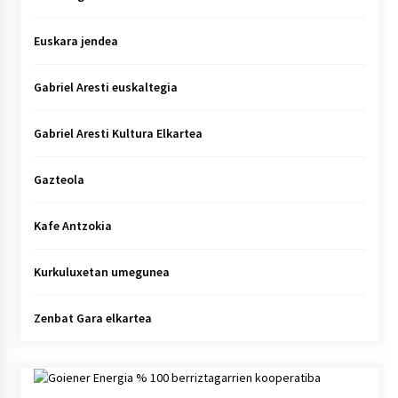
Euskara jendea
Gabriel Aresti euskaltegia
Gabriel Aresti Kultura Elkartea
Gazteola
Kafe Antzokia
Kurkuluxetan umegunea
Zenbat Gara elkartea