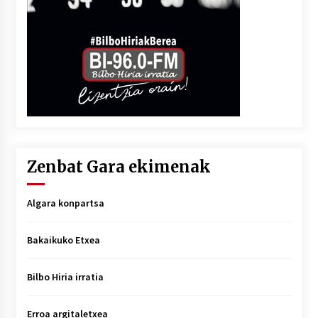
Zenbat Gara ekimenak
Algara konpartsa
Bakaikuko Etxea
Bilbo Hiria irratia
Erroa argitaletxea