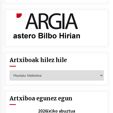
Artxiboak hilez hile
Artxiboak
hilez
hile
Artxiboa egunez egun
2026(e)ko abuztua