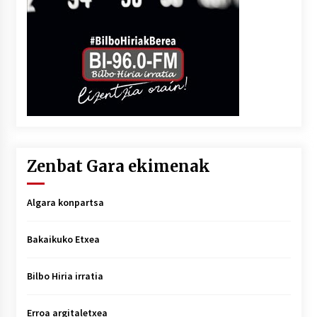
Zenbat Gara ekimenak
Algara konpartsa
Bakaikuko Etxea
Bilbo Hiria irratia
Erroa argitaletxea