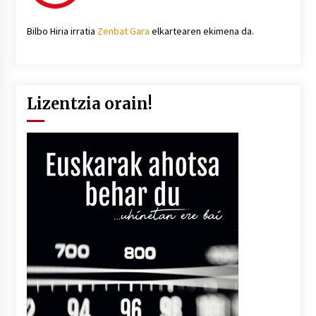
Bilbo Hiria irratia
Zenbat Gara
elkartearen ekimena da.
Lizentzia orain!