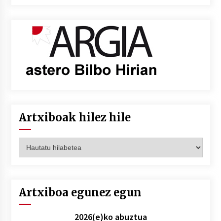
Artxiboak hilez hile
Artxiboak
hilez
hile
Artxiboa egunez egun
2026(e)ko abuztua