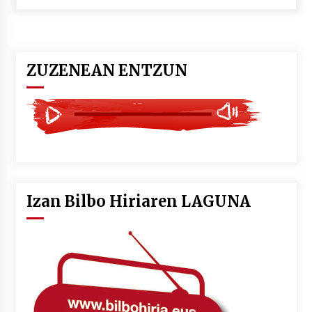
POTTO: San Pedro jaietako bertso-saioa
2026/07/09
ZUZENEAN ENTZUN
Larunbatean Plentziako Itsas Martxa ospatuko
da
2026/07/07
LIBURUEN ERREPUBLIKA TXIKIA: Hiragana akats
isil batekin dator beti
2026/07/07
Izan Bilbo Hiriaren LAGUNA
Auritz Iñurrietaren margoak ikusgai
Uribitarte40 aretoan
2026/07/03
SOINUGELA: Paul McCartney eta Ringo Starr-en
lan berriak