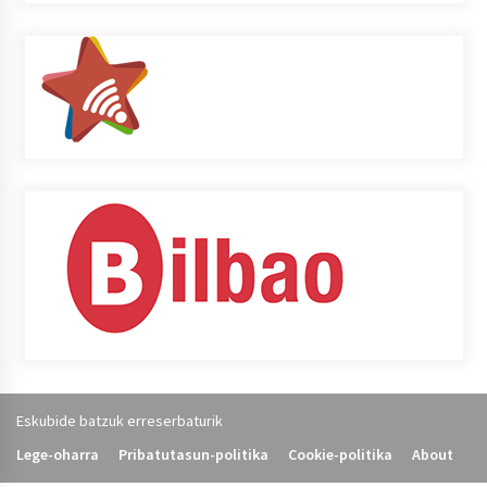
Eskubide batzuk erreserbaturik
Lege-oharra
Pribatutasun-politika
Cookie-politika
About