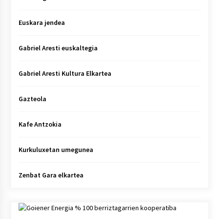
Euskara jendea
Gabriel Aresti euskaltegia
Gabriel Aresti Kultura Elkartea
Gazteola
Kafe Antzokia
Kurkuluxetan umegunea
Zenbat Gara elkartea