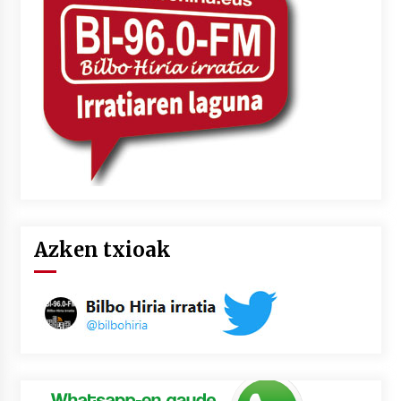
2026/07/03
MUSIBLA #297: Bide, Boards Of Canada, Somak,
Tiga, Twisted Teens, Underscores, Habia
2026/07/02
Azken txioak