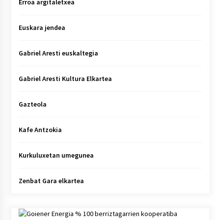
Erroa argitaletxea
Euskara jendea
Gabriel Aresti euskaltegia
Gabriel Aresti Kultura Elkartea
Gazteola
Kafe Antzokia
Kurkuluxetan umegunea
Zenbat Gara elkartea