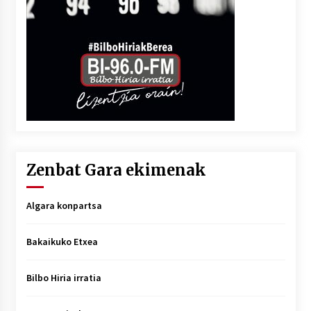
Zenbat Gara ekimenak
Algara konpartsa
Bakaikuko Etxea
Bilbo Hiria irratia