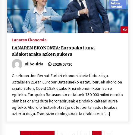
Lanaren Ekonomia
LANAREN EKONOMIA: Europako ituna
aldaketarako azken aukera
BilboHiria
2020/07/30
Gaurkoan Jon Bernat Zurbiri ekonomialaria batu zaigu.
Uztailaren 21ean Europar Batasuneko estatu buruek akordioa
sinatu zuten, Covid 19ak utziko krisi ekonomikoari aurre
egiteko. Europako Batasuneko estatuek 750.000 milioi euroko
plan bat onartu dute koronabirusak egindako kalteari aurre
egiteko. Akordio historikotzat jo dute, bertan adostutakoa
aztertu dugu. Trantsizio ekologikoa eta eraldaketa […]