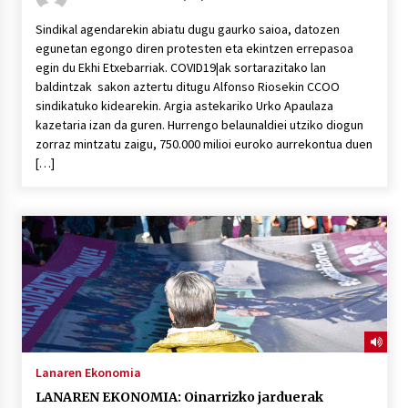
Sindikal agendarekin abiatu dugu gaurko saioa, datozen
egunetan egongo diren protesten eta ekintzen errepasoa
egin du Ekhi Etxebarriak. COVID19|ak sortarazitako lan
baldintzak sakon aztertu ditugu Alfonso Riosekin CCOO
sindikatuko kidearekin. Argia astekariko Urko Apaulaza
kazetaria izan da guren. Hurrengo belaunaldiei utziko diogun
zorraz mintzatu zaigu, 750.000 milioi euroko aurrekontua duen
[…]
Lanaren Ekonomia
LANAREN EKONOMIA: Oinarrizko jarduerak