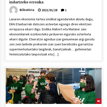
indartzeko erronka
BilboHiria
2021/01/28
1
Lanaren ekonomia tartea sindikal agendarekin abiatu dugu,
Ekhi Etxebarriak datozen asteetan egongo diren ekintzen
errepasoa ekarri digu. Endika Alabort eta Maitane Jaio
ekonomilariek ezinbesteko jardueren inguruko azterketa
ekarri digute. Etxeratze agindua izan genuenean argi geratu
zen zein lanbide prekariok izan zuen berebiziko garrantzia:
supermerkatuetako langileak, banatzaileak… gehienetan
feminizatutako lanpostuak eta […]