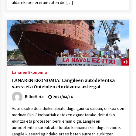
aldarrikapenei erantzuten die […]
POTTO: San Pedro jaietako bertso-saioa
2026/07/09
Larunbatean Plentziako Itsas Martxa ospatuko
da
2026/07/07
LIBURUEN ERREPUBLIKA TXIKIA: Hiragana akats
Lanaren Ekonomia
isil batekin dator beti
LANAREN EKONOMIA: Langileen autodefentsa
2026/07/07
sarea eta Ontziolen etorkizuna aztergai
BilboHiria
2021/04/16
Auritz Iñurrietaren margoak ikusgai
Uribitarte40 aretoan
Aste osoko deialdiekin abiatu dugu gaurko saioan, ohikoa den
2026/07/03
moduan Ekhi Etxebarriak datozen egunetarako deitutako
ekintza eta protesten berri eman digu. Langileen
SOINUGELA: Paul McCartney eta Ringo Starr-en
autodefentsa sareak abiatutako kanpaina izan dugu hizpide.
lan berriak
Langile klaseari egindako eraso baten aurrean aurkitzen