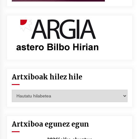
Artxiboak hilez hile
Artxiboak
hilez
hile
Artxiboa egunez egun