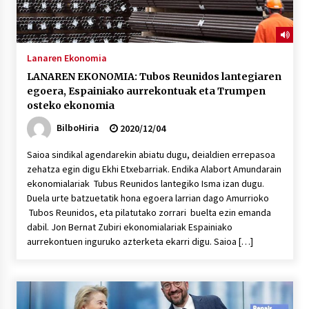
Lanaren Ekonomia
LANAREN EKONOMIA: Tubos Reunidos lantegiaren
egoera, Espainiako aurrekontuak eta Trumpen
osteko ekonomia
BilboHiria
2020/12/04
Saioa sindikal agendarekin abiatu dugu, deialdien errepasoa
zehatza egin digu Ekhi Etxebarriak. Endika Alabort Amundarain
ekonomialariak Tubus Reunidos lantegiko Isma izan dugu.
Duela urte batzuetatik hona egoera larrian dago Amurrioko
Tubos Reunidos, eta pilatutako zorrari buelta ezin emanda
dabil. Jon Bernat Zubiri ekonomialariak Espainiako
aurrekontuen inguruko azterketa ekarri digu. Saioa […]