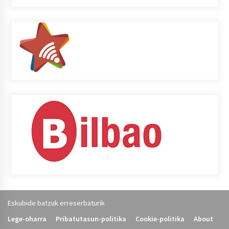
Eskubide batzuk erreserbaturik
Lege-oharra
Pribatutasun-politika
Cookie-politika
About