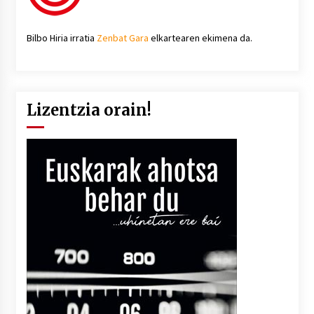
Bilbo Hiria irratia
Zenbat Gara
elkartearen ekimena da.
Lizentzia orain!