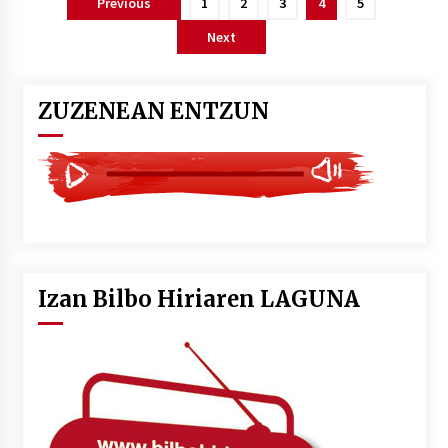
Posts
Previous
1
2
3
4
5
pagination
Next
ZUZENEAN ENTZUN
Izan Bilbo Hiriaren LAGUNA