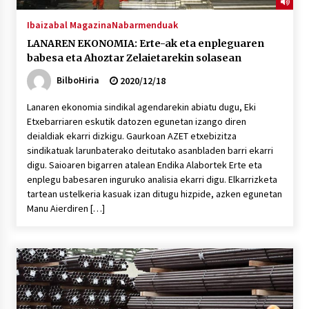
Ibaizabal Magazina
Nabarmenduak
LANAREN EKONOMIA: Erte-ak eta enpleguaren
babesa eta Ahoztar Zelaietarekin solasean
BilboHiria
2020/12/18
Lanaren ekonomia sindikal agendarekin abiatu dugu, Eki
Etxebarriaren eskutik datozen egunetan izango diren
deialdiak ekarri dizkigu. Gaurkoan AZET etxebizitza
sindikatuak larunbaterako deitutako asanbladen barri ekarri
digu. Saioaren bigarren atalean Endika Alabortek Erte eta
enplegu babesaren inguruko analisia ekarri digu. Elkarrizketa
tartean ustelkeria kasuak izan ditugu hizpide, azken egunetan
Manu Aierdiren […]