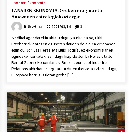
Lanaren Ekonomia
LANAREN EKONOMIA: Greben eragina eta
Amazonen estrategiak aztergai
BilboHiria
2021/01/14
1
Sindikal agendarekin abiatu dugu gaurko saioa, Ekhi
Etxebarriak datozen egunetan dauden deialdien errepasoa
egin du. Jon Las Heras eta Lluís Rodríguez ekonomialariek
egindako ikerketak izan dugu hizpide Jon La Heras eta Jon
Bernat Zubiri ekonomilariak. British Journal of Industrial
Relations aldizkarian argitaratu duten ikerketa aztertu dugu,
Europako herri guztietan greba […]