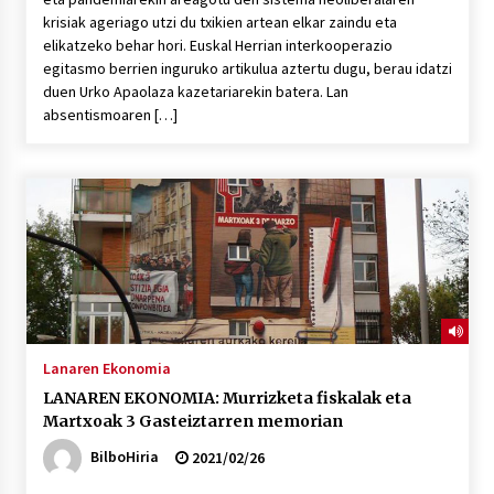
krisiak ageriago utzi du txikien artean elkar zaindu eta
elikatzeko behar hori. Euskal Herrian interkooperazio
egitasmo berrien inguruko artikulua aztertu dugu, berau idatzi
duen Urko Apaolaza kazetariarekin batera. Lan
absentismoaren […]
Lanaren Ekonomia
LANAREN EKONOMIA: Murrizketa fiskalak eta
Martxoak 3 Gasteiztarren memorian
BilboHiria
2021/02/26