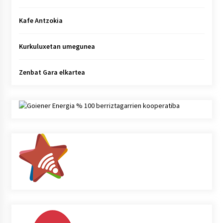
Kafe Antzokia
Kurkuluxetan umegunea
Zenbat Gara elkartea