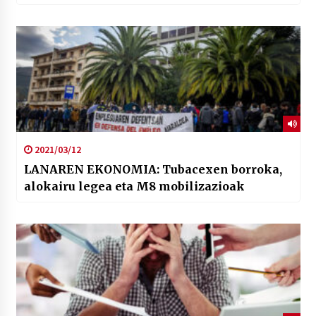
2021/03/12
LANAREN EKONOMIA: Tubacexen borroka,
alokairu legea eta M8 mobilizazioak