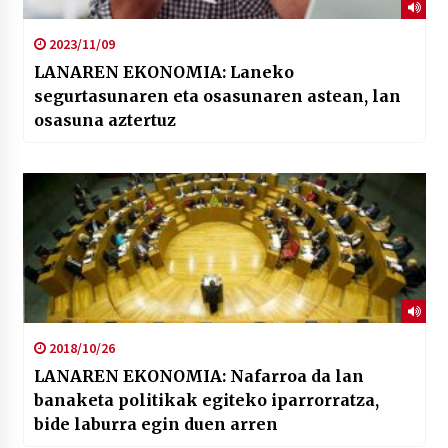
2023/11/09
LANAREN EKONOMIA: Laneko
segurtasunaren eta osasunaren astean, lan
osasuna aztertuz
2018/10/26
LANAREN EKONOMIA: Nafarroa da lan
banaketa politikak egiteko iparrorratza,
bide laburra egin duen arren