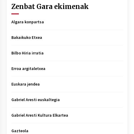
Zenbat Gara ekimenak
Algara konpartsa
Bakaikuko Etxea
Bilbo Hiria irratia
Erroa argitaletxea
Euskara jendea
Gabriel Aresti euskaltegia
Gabriel Aresti Kultura Elkartea
Gazteola