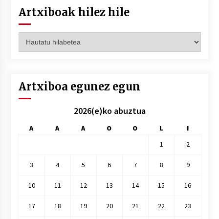
Artxiboak hilez hile
Artxiboak
hilez
hile
Artxiboa egunez egun
2026(e)ko abuztua
A
A
A
O
O
L
I
1
2
3
4
5
6
7
8
9
10
11
12
13
14
15
16
17
18
19
20
21
22
23