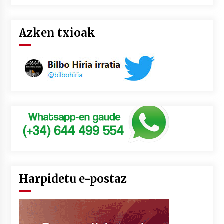
Azken txioak
Harpidetu e-postaz