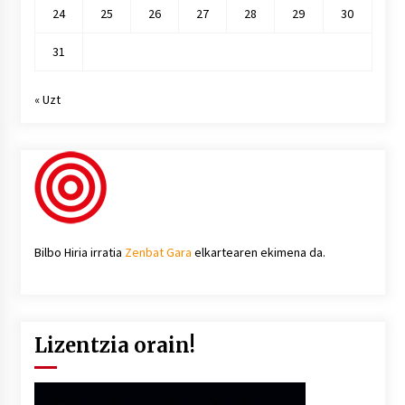
24
25
26
27
28
29
30
31
« Uzt
Bilbo Hiria irratia
Zenbat Gara
elkartearen ekimena da.
Lizentzia orain!