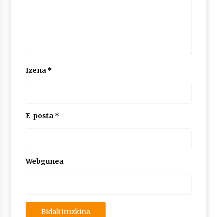
Izena
*
E-posta
*
Webgunea