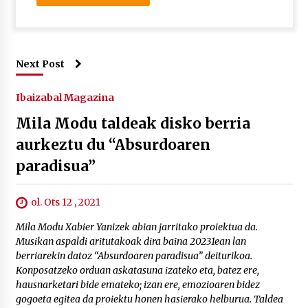
Next Post
Ibaizabal Magazina
Mila Modu taldeak disko berria
aurkeztu du “Absurdoaren
paradisua”
ol. Ots 12 , 2021
Mila Modu Xabier Yanizek abian jarritako proiektua da.
Musikan aspaldi aritutakoak dira baina 20231ean lan
berriarekin datoz “Absurdoaren paradisua” deiturikoa.
Konposatzeko orduan askatasuna izateko eta, batez ere,
hausnarketari bide emateko; izan ere, emozioaren bidez
gogoeta egitea da proiektu honen hasierako helburua. Taldea