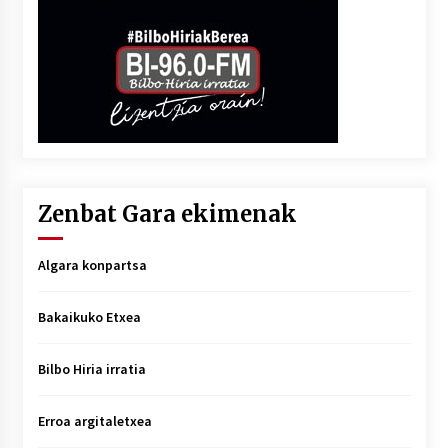
Zenbat Gara ekimenak
Algara konpartsa
Bakaikuko Etxea
Bilbo Hiria irratia
Erroa argitaletxea