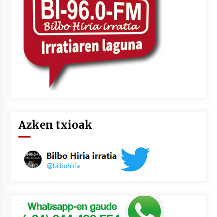
2026/07/03
MUSIBLA #297: Bide, Boards Of Canada, Somak,
Tiga, Twisted Teens, Underscores, Habia
2026/07/02
Azken txioak