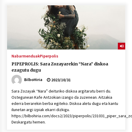
“Hiztegi bat” Gorka Urbizuk idatzitako letren
hiztegia
2026/07/23
Bakaikuko barnetegitik gazteek egindako saio
berezia
2026/07/16
Nabarmenduak
Piperpolis
PIPEPROLIS: Sara Zozayarekin “Nara” diskoa
Tuba eta bonbardinoaren astea, Bilboko
ezagutu dugu
Kontserbatorioan protagonista
2026/07/16
BilboHiria
2023/10/31
Sara Zozayak “Nara” deituriko diskoa argitaratu berri du.
Auzoportala : 1×04 Auzofoniak
Ostegunean Kafe Antzokian izango da zuzenean. Aitzakia
2026/07/15
ederra berarekin berba egiteko. Diskoa aletu dugu eta kantu
ilunetan argi izpiak ekarri dizkigu.
https://bilbohiria.com/docs2/2023/piperpolis/231031_piper_sara_
Gaur abitua da Bilbao bbk live jaialdia
Deskargatu hemen.
2026/07/09