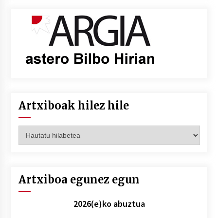
Artxiboak hilez hile
Artxiboak
hilez
hile
Artxiboa egunez egun
2026(e)ko abuztua