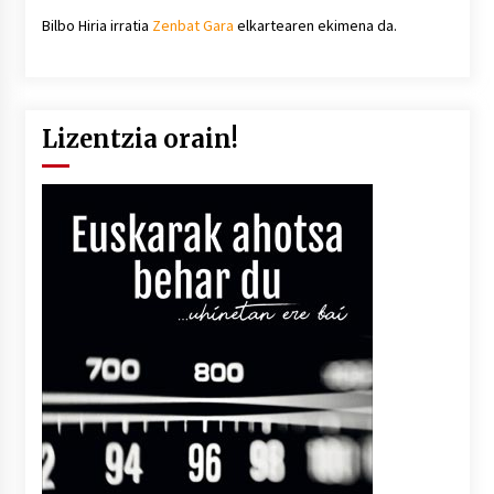
Bilbo Hiria irratia
Zenbat Gara
elkartearen ekimena da.
Lizentzia orain!