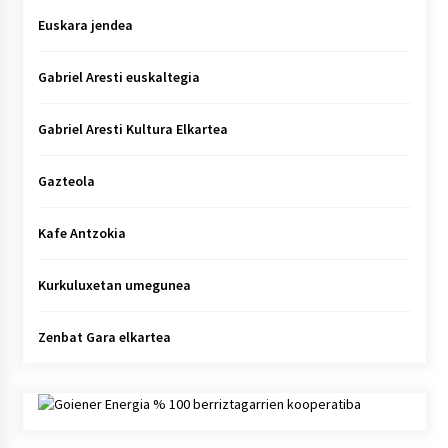
Euskara jendea
Gabriel Aresti euskaltegia
Gabriel Aresti Kultura Elkartea
Gazteola
Kafe Antzokia
Kurkuluxetan umegunea
Zenbat Gara elkartea