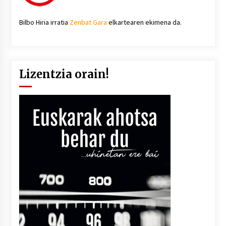
Bilbo Hiria irratia
Zenbat Gara
elkartearen ekimena da.
Lizentzia orain!