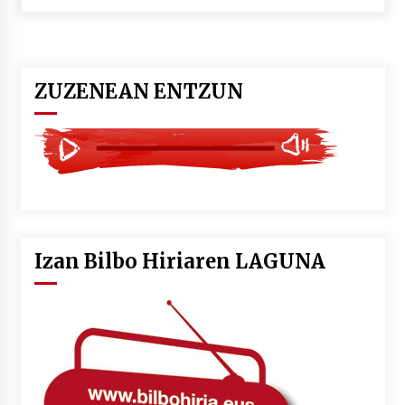
POTTO: San Pedro jaietako bertso-saioa
2026/07/09
ZUZENEAN ENTZUN
Larunbatean Plentziako Itsas Martxa ospatuko
da
2026/07/07
LIBURUEN ERREPUBLIKA TXIKIA: Hiragana akats
isil batekin dator beti
2026/07/07
Izan Bilbo Hiriaren LAGUNA
Auritz Iñurrietaren margoak ikusgai
Uribitarte40 aretoan
2026/07/03
SOINUGELA: Paul McCartney eta Ringo Starr-en
lan berriak