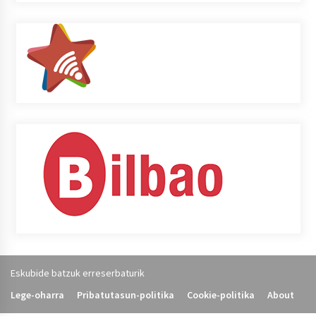
Eskubide batzuk erreserbaturik
Lege-oharra
Pribatutasun-politika
Cookie-politika
About