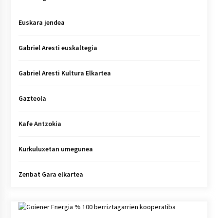
Euskara jendea
Gabriel Aresti euskaltegia
Gabriel Aresti Kultura Elkartea
Gazteola
Kafe Antzokia
Kurkuluxetan umegunea
Zenbat Gara elkartea