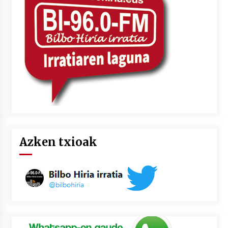
2026/07/03
MUSIBLA #297: Bide, Boards Of Canada, Somak,
Tiga, Twisted Teens, Underscores, Habia
2026/07/02
Azken txioak