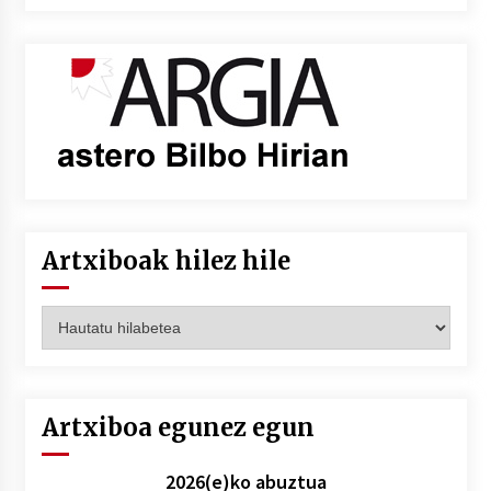
Artxiboak hilez hile
Artxiboak
hilez
hile
Artxiboa egunez egun
2026(e)ko abuztua