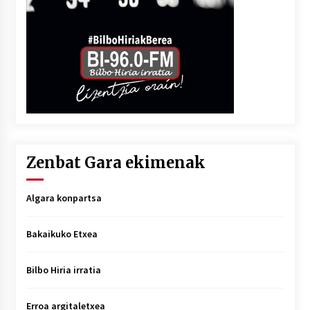
Zenbat Gara ekimenak
Algara konpartsa
Bakaikuko Etxea
Bilbo Hiria irratia
Erroa argitaletxea