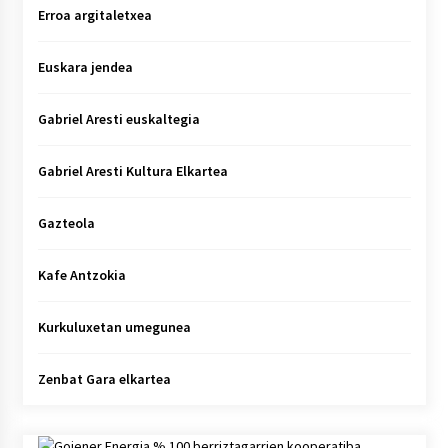
Erroa argitaletxea
Euskara jendea
Gabriel Aresti euskaltegia
Gabriel Aresti Kultura Elkartea
Gazteola
Kafe Antzokia
Kurkuluxetan umegunea
Zenbat Gara elkartea