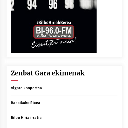
Zenbat Gara ekimenak
Algara konpartsa
Bakaikuko Etxea
Bilbo Hiria irratia