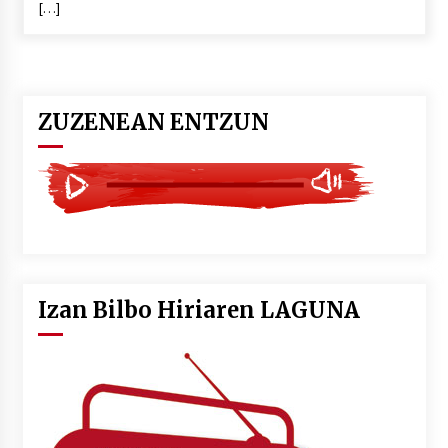
[…]
POTTO: San Pedro jaietako bertso-saioa
2026/07/09
ZUZENEAN ENTZUN
Larunbatean Plentziako Itsas Martxa ospatuko
da
2026/07/07
LIBURUEN ERREPUBLIKA TXIKIA: Hiragana akats
isil batekin dator beti
2026/07/07
Izan Bilbo Hiriaren LAGUNA
Auritz Iñurrietaren margoak ikusgai
Uribitarte40 aretoan
2026/07/03
SOINUGELA: Paul McCartney eta Ringo Starr-en
lan berriak