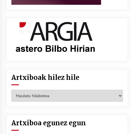
Artxiboak hilez hile
Artxiboak
hilez
hile
Artxiboa egunez egun