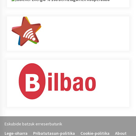
Eskubide batzuk erreserbaturik
Lege-oharra
Pribatutasun-politika
Cookie-politika
About