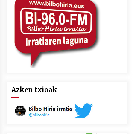
2026/07/03
MUSIBLA #297: Bide, Boards Of Canada, Somak,
Tiga, Twisted Teens, Underscores, Habia
2026/07/02
Azken txioak