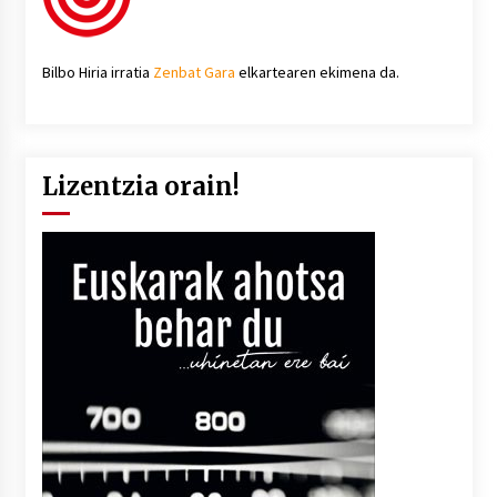
Bilbo Hiria irratia
Zenbat Gara
elkartearen ekimena da.
Lizentzia orain!