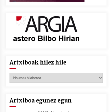
Artxiboak hilez hile
Artxiboak
hilez
hile
Artxiboa egunez egun