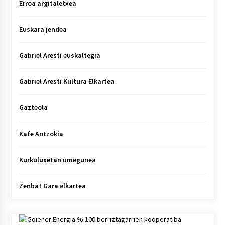
Erroa argitaletxea
Euskara jendea
Gabriel Aresti euskaltegia
Gabriel Aresti Kultura Elkartea
Gazteola
Kafe Antzokia
Kurkuluxetan umegunea
Zenbat Gara elkartea