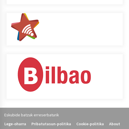
Eskubide batzuk erreserbaturik
Lege-oharra
Pribatutasun-politika
Cookie-politika
About