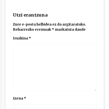
2026/07/03
Utzi erantzuna
MUSIBLA #297: Bide, Boards Of Canada, Somak,
Tiga, Twisted Teens, Underscores, Habia
2026/07/02
Zure e-posta helbidea ez da argitaratuko.
Beharrezko eremuak
*
markatuta daude
Iruzkina
*
Izena
*