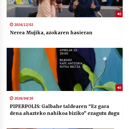
2016/12/02
Nerea Mujika, azokaren hasieran
2026/04/20
PIPERPOLIS: Galbahe taldearen “Ez gara
dena ahazteko nahikoa biziko” ezagutu dugu