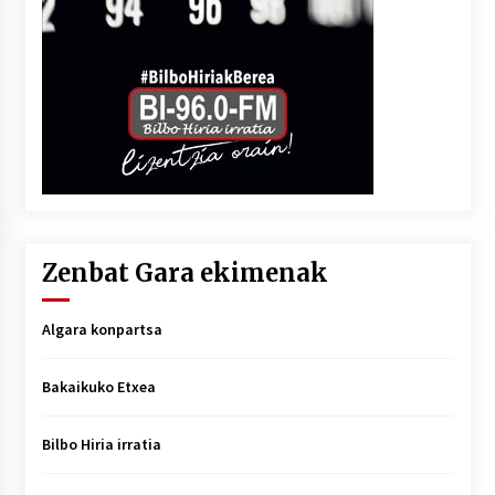
Zenbat Gara ekimenak
Algara konpartsa
Bakaikuko Etxea
Bilbo Hiria irratia