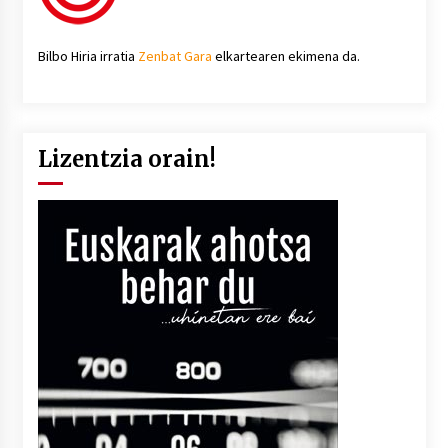
Bilbo Hiria irratia
Zenbat Gara
elkartearen ekimena da.
Lizentzia orain!