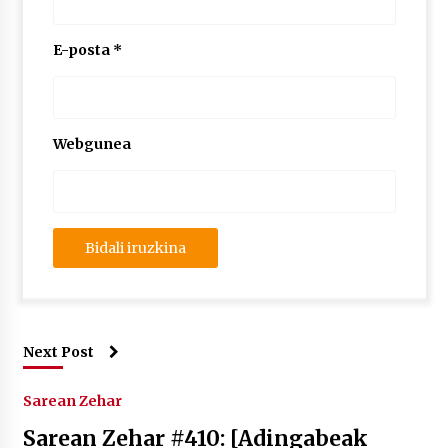
E-posta
*
Webgunea
Next Post
Sarean Zehar
Sarean Zehar #410: [Adingabeak