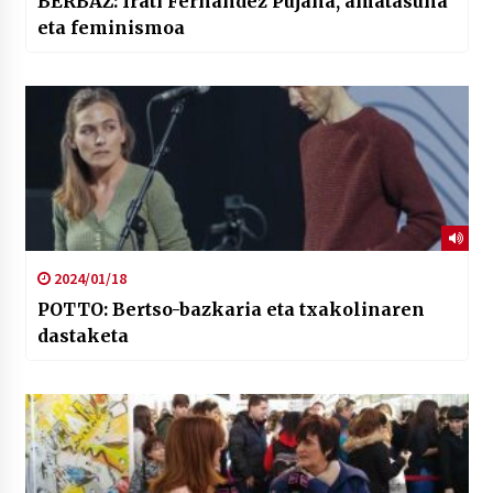
BERBAZ: Irati Fernández Pujana, amatasuna
eta feminismoa
2024/01/18
POTTO: Bertso-bazkaria eta txakolinaren
dastaketa