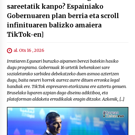
sareetatik kanpo? Espainiako
Gobernuaren plan berria eta scroll
infinituaren balizko amaiera
TikTok-en]
al. Ots 16 , 2026
Irratiaren Egunari buruzko aipamen berezi batekin hasiko
dugu programa. Gobernuak 16 urtetik beherakoei sare
sozialetarako sarbidea debekatzeko duen asmoa aztertzen
dugu, baita neurri horrek aurrez aurre dituen erronka legal
handiak ere. TikTok enpresaren etorkizuna ere aztertu genuen.
Bruselako luparen azpian dago diseinu adiktiboa, eta
plataforman aldaketa erradikalak eragin ditzake. Azkenik, […]