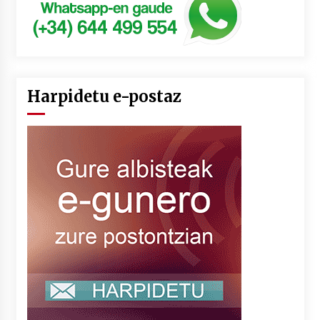
Harpidetu e-postaz