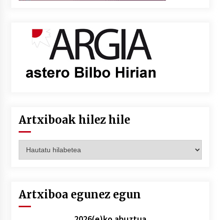
Artxiboak hilez hile
Artxiboak
hilez
hile
Artxiboa egunez egun
2026(e)ko abuztua