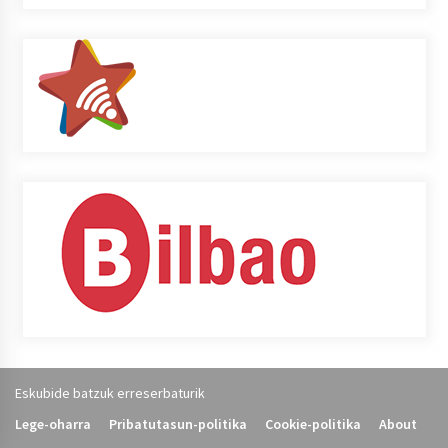
Eskubide batzuk erreserbaturik
Lege-oharra
Pribatutasun-politika
Cookie-politika
About