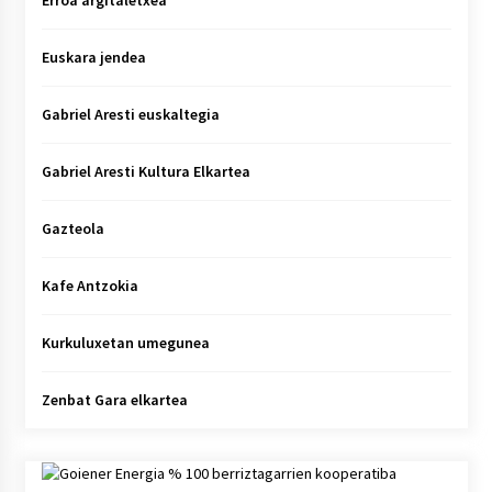
Erroa argitaletxea
Euskara jendea
Gabriel Aresti euskaltegia
Gabriel Aresti Kultura Elkartea
Gazteola
Kafe Antzokia
Kurkuluxetan umegunea
Zenbat Gara elkartea