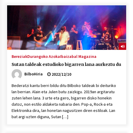
“Hiztegi bat” Gorka Urbizuk idatzitako letren
hiztegia
2026/07/23
Bakaikuko barnetegitik gazteek egindako saio
berezia
2026/07/16
Bereziak
Durangoko Azoka
Ibaizabal Magazina
Sutan taldeak estudioko bigarren lana aurkeztu du
Tuba eta bonbardinoaren astea, Bilboko
Kontserbatorioan protagonista
BilboHiria
2022/12/10
2026/07/16
Bederatzi kantu berri bildu ditu Bilboko taldeak bi deituriko
lan berrian. Alain eta Julen batu zaizkigu. 2019an argitaratu
Auzoportala : 1×04 Auzofoniak
zuten lehen lana. 3 urte eta gero, bigarren disko honekin
2026/07/15
datoz, non estilo aldaketa nabaria den. Pop-a, Rock-a eta
Elektronika dira, lan honetan nagusitzen diren estiloak. Lan
bat argi uzten diguna, Sutan […]
Gaur abitua da Bilbao bbk live jaialdia
2026/07/09