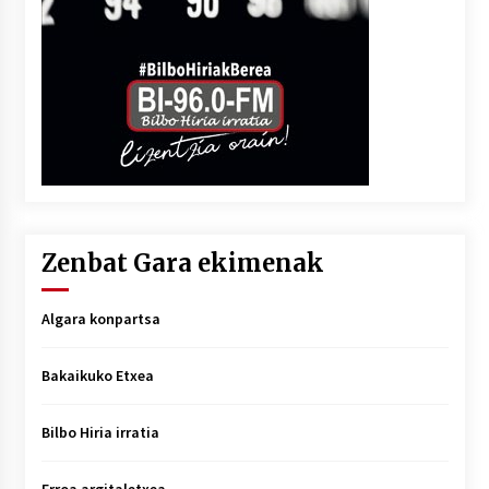
Zenbat Gara ekimenak
Algara konpartsa
Bakaikuko Etxea
Bilbo Hiria irratia