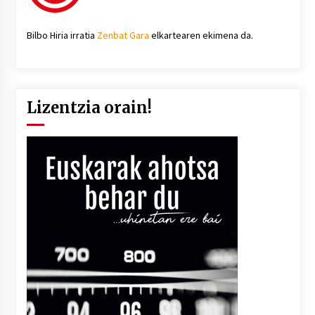
Bilbo Hiria irratia
Zenbat Gara
elkartearen ekimena da.
Lizentzia orain!