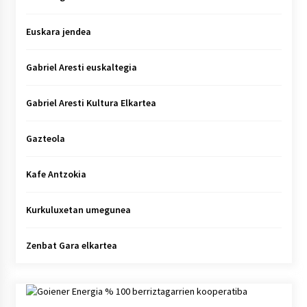
Euskara jendea
Gabriel Aresti euskaltegia
Gabriel Aresti Kultura Elkartea
Gazteola
Kafe Antzokia
Kurkuluxetan umegunea
Zenbat Gara elkartea