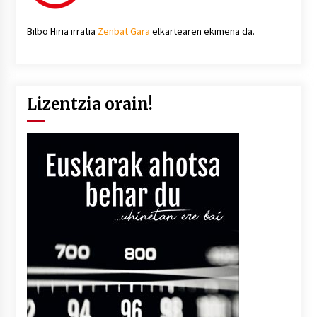
Bilbo Hiria irratia
Zenbat Gara
elkartearen ekimena da.
Lizentzia orain!