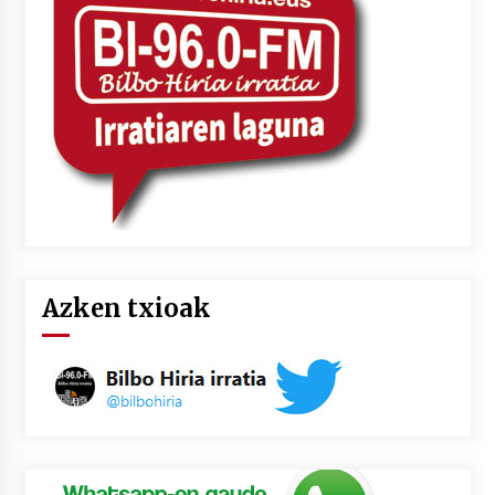
2026/07/03
MUSIBLA #297: Bide, Boards Of Canada, Somak,
Tiga, Twisted Teens, Underscores, Habia
2026/07/02
Azken txioak