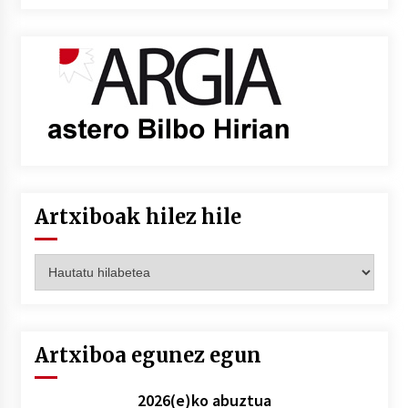
Artxiboak hilez hile
Artxiboak
hilez
hile
Artxiboa egunez egun
2026(e)ko abuztua