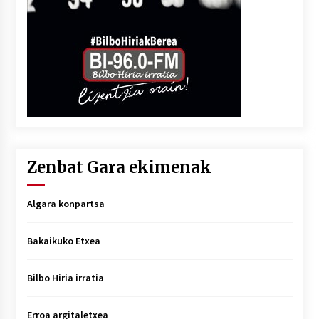
Zenbat Gara ekimenak
Algara konpartsa
Bakaikuko Etxea
Bilbo Hiria irratia
Erroa argitaletxea