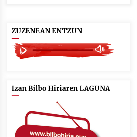
POTTO: San Pedro jaietako bertso-saioa
2026/07/09
ZUZENEAN ENTZUN
Larunbatean Plentziako Itsas Martxa ospatuko
da
2026/07/07
LIBURUEN ERREPUBLIKA TXIKIA: Hiragana akats
isil batekin dator beti
2026/07/07
Izan Bilbo Hiriaren LAGUNA
Auritz Iñurrietaren margoak ikusgai
Uribitarte40 aretoan
2026/07/03
SOINUGELA: Paul McCartney eta Ringo Starr-en
lan berriak