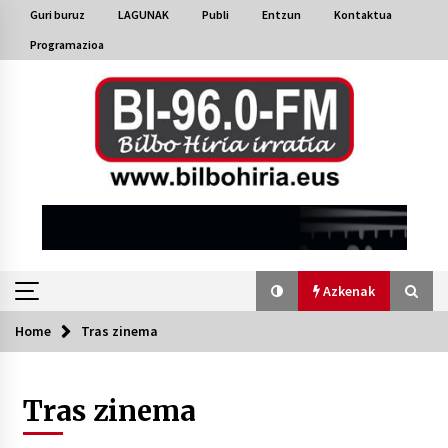
Skip
Guri buruz
LAGUNAK
Publi
Entzun
Kontaktua
to
Programazioa
content
Azkenak
Home
Tras zinema
Azkenak
Tras zinema
40 urte okupazioa eta autogestioa martxan
Bilbon
2026/07/24