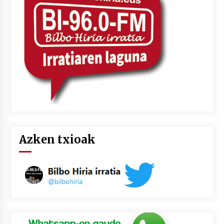
2026/07/03
MUSIBLA #297: Bide, Boards Of Canada, Somak,
Tiga, Twisted Teens, Underscores, Habia
2026/07/02
Azken txioak