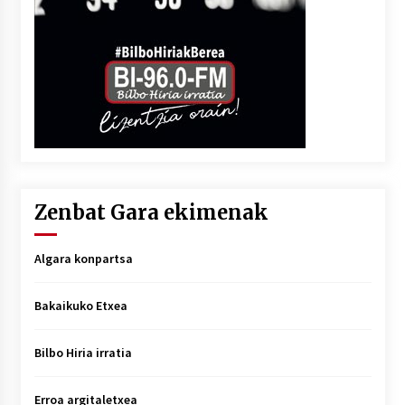
Zenbat Gara ekimenak
Algara konpartsa
Bakaikuko Etxea
Bilbo Hiria irratia
Erroa argitaletxea