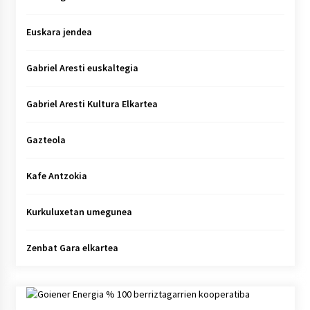
Euskara jendea
Gabriel Aresti euskaltegia
Gabriel Aresti Kultura Elkartea
Gazteola
Kafe Antzokia
Kurkuluxetan umegunea
Zenbat Gara elkartea