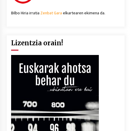
Bilbo Hiria irratia
Zenbat Gara
elkartearen ekimena da.
Lizentzia orain!