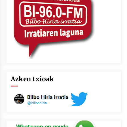
2026/07/03
MUSIBLA #297: Bide, Boards Of Canada, Somak,
Tiga, Twisted Teens, Underscores, Habia
2026/07/02
Azken txioak