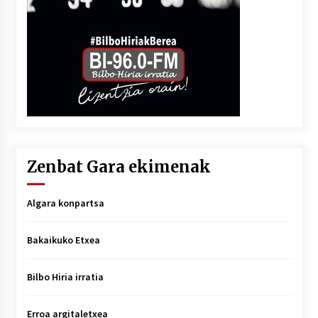
Zenbat Gara ekimenak
Algara konpartsa
Bakaikuko Etxea
Bilbo Hiria irratia
Erroa argitaletxea