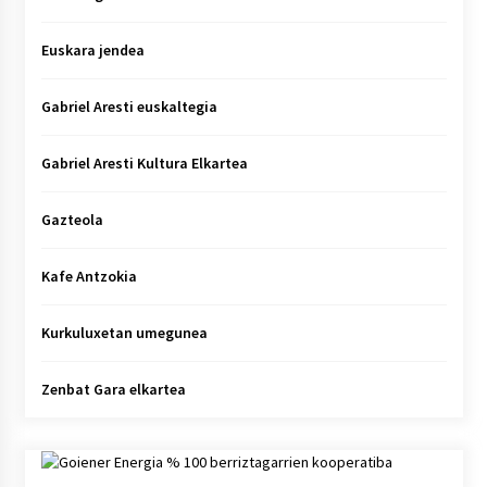
Euskara jendea
Gabriel Aresti euskaltegia
Gabriel Aresti Kultura Elkartea
Gazteola
Kafe Antzokia
Kurkuluxetan umegunea
Zenbat Gara elkartea