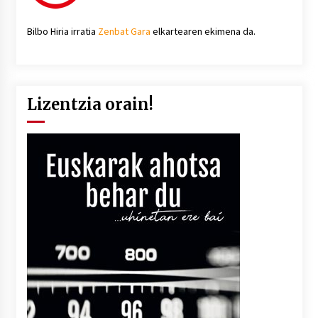
Bilbo Hiria irratia
Zenbat Gara
elkartearen ekimena da.
Lizentzia orain!