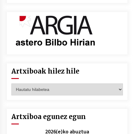
Artxiboak hilez hile
Artxiboak
hilez
hile
Artxiboa egunez egun
2026(e)ko abuztua