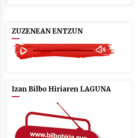
POTTO: San Pedro jaietako bertso-saioa
2026/07/09
ZUZENEAN ENTZUN
Larunbatean Plentziako Itsas Martxa ospatuko
da
2026/07/07
LIBURUEN ERREPUBLIKA TXIKIA: Hiragana akats
isil batekin dator beti
2026/07/07
Izan Bilbo Hiriaren LAGUNA
Auritz Iñurrietaren margoak ikusgai
Uribitarte40 aretoan
2026/07/03
SOINUGELA: Paul McCartney eta Ringo Starr-en
lan berriak