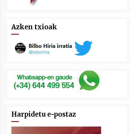
Azken txioak
Harpidetu e-postaz