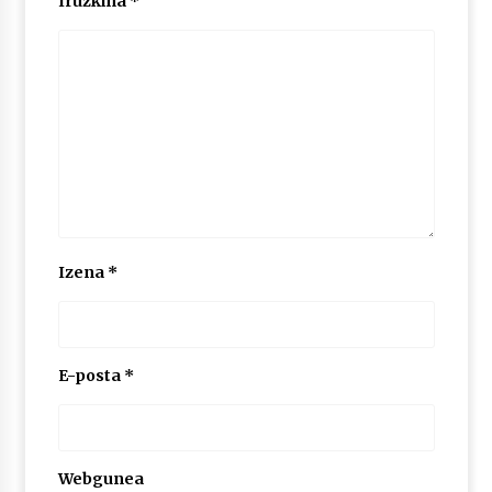
Iruzkina
*
Izena
*
E-posta
*
Webgunea