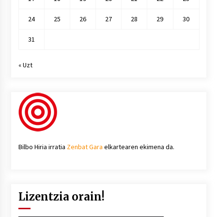
24
25
26
27
28
29
30
31
« Uzt
Bilbo Hiria irratia
Zenbat Gara
elkartearen ekimena da.
Lizentzia orain!