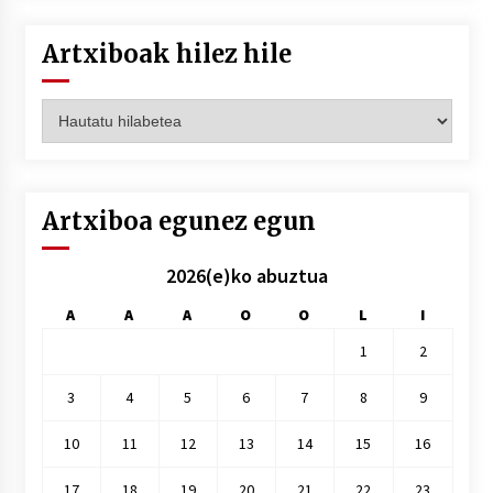
Artxiboak hilez hile
Artxiboak
hilez
hile
Artxiboa egunez egun
2026(e)ko abuztua
A
A
A
O
O
L
I
1
2
3
4
5
6
7
8
9
10
11
12
13
14
15
16
17
18
19
20
21
22
23