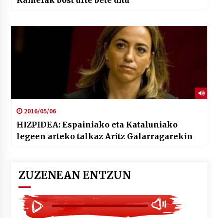
2016/05/06
HIZPIDEA: Espainiako eta Kataluniako
legeen arteko talkaz Aritz Galarragarekin
ZUZENEAN ENTZUN