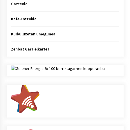
Gazteola
Kafe Antzokia
Kurkuluxetan umegunea
Zenbat Gara elkartea