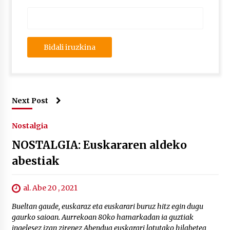
Next Post
Nostalgia
NOSTALGIA: Euskararen aldeko
abestiak
al. Abe 20 , 2021
Bueltan gaude, euskaraz eta euskarari buruz hitz egin dugu
gaurko saioan. Aurrekoan 80ko hamarkadan ia guztiak
ingelesez izan zirenez Abendua euskarari lotutako hilabetea