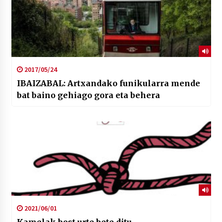
2017/05/24
IBAIZABAL: Artxandako funikularra mende
bat baino gehiago gora eta behera
2021/06/01
Kamelak bost urte bete ditu