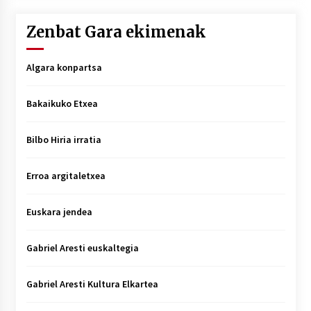
Zenbat Gara ekimenak
Algara konpartsa
Bakaikuko Etxea
Bilbo Hiria irratia
Erroa argitaletxea
Euskara jendea
Gabriel Aresti euskaltegia
Gabriel Aresti Kultura Elkartea