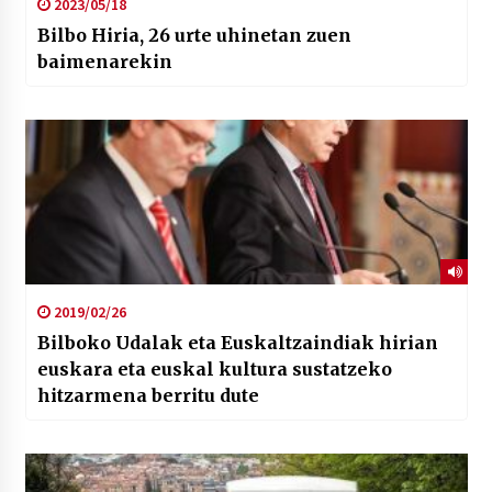
2023/05/18
Bilbo Hiria, 26 urte uhinetan zuen
baimenarekin
2019/02/26
Bilboko Udalak eta Euskaltzaindiak hirian
euskara eta euskal kultura sustatzeko
hitzarmena berritu dute