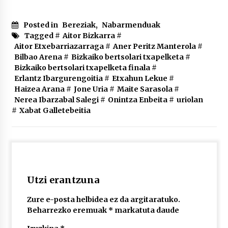
2026/07/03
Posted in
Bereziak
,
Nabarmenduak
MUSIBLA #297: Bide, Boards Of Canada, Somak,
Tagged #
Aitor Bizkarra
#
Tiga, Twisted Teens, Underscores, Habia
Aitor Etxebarriazarraga
#
Aner Peritz Manterola
#
2026/07/02
Bilbao Arena
#
Bizkaiko bertsolari txapelketa
#
Bizkaiko bertsolari txapelketa finala
#
Erlantz Ibargurengoitia
#
Etxahun Lekue
#
Haizea Arana
#
Jone Uria
#
Maite Sarasola
#
Nerea Ibarzabal Salegi
#
Onintza Enbeita
#
uriolan
#
Xabat Galletebeitia
Utzi erantzuna
Zure e-posta helbidea ez da argitaratuko.
Beharrezko eremuak
*
markatuta daude