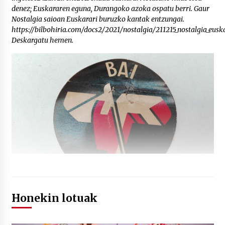
denez; Euskararen eguna, Durangoko azoka ospatu berri. Gaur
Nostalgia saioan Euskarari buruzko kantak entzungai.
https://bilbohiria.com/docs2/2021/nostalgia/211215_nostalgia_eus
Deskargatu hemen.
Honekin lotuak