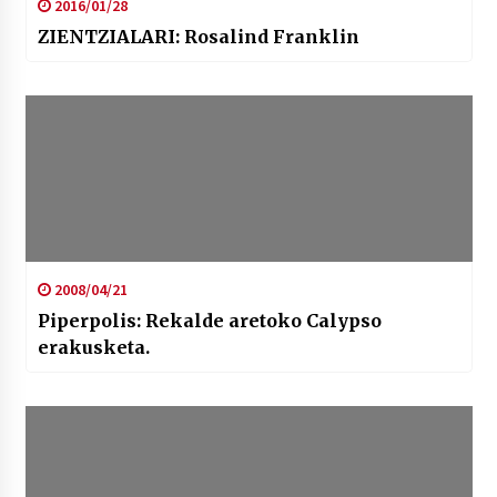
2016/01/28
ZIENTZIALARI: Rosalind Franklin
2008/04/21
Piperpolis: Rekalde aretoko Calypso
erakusketa.