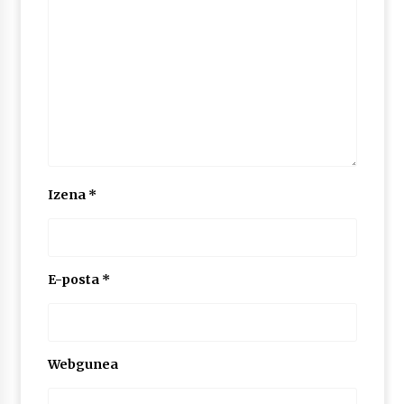
2026/07/03
MUSIBLA #297: Bide, Boards Of Canada, Somak,
Tiga, Twisted Teens, Underscores, Habia
2026/07/02
Izena
*
E-posta
*
Webgunea