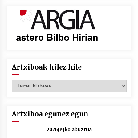
Artxiboak hilez hile
Artxiboak
hilez
hile
Artxiboa egunez egun
2026(e)ko abuztua