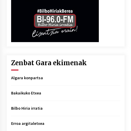
Zenbat Gara ekimenak
Algara konpartsa
Bakaikuko Etxea
Bilbo Hiria irratia
Erroa argitaletxea