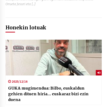
Orueta Jesuri eta […]
Honekin lotuak
2025/12/16
GUKA mugimendua: Bilbo, euskaldun
gehien dituen hiria… euskaraz bizi ezin
duena