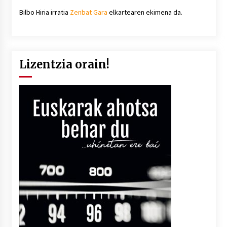
Bilbo Hiria irratia
Zenbat Gara
elkartearen ekimena da.
Lizentzia orain!