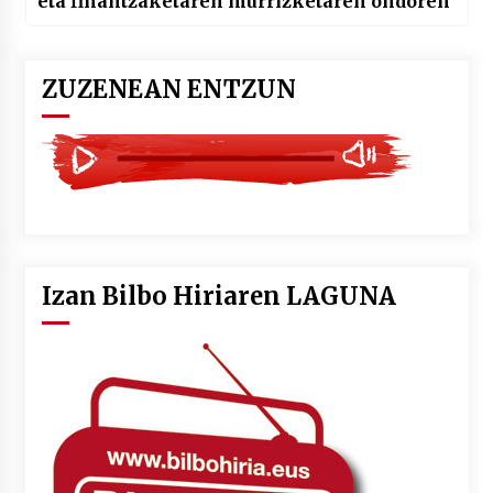
eta finantzaketaren murrizketaren ondoren
ZUZENEAN ENTZUN
Izan Bilbo Hiriaren LAGUNA