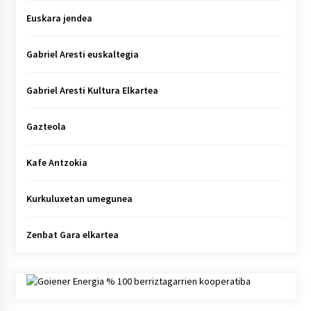
Euskara jendea
Gabriel Aresti euskaltegia
Gabriel Aresti Kultura Elkartea
Gazteola
Kafe Antzokia
Kurkuluxetan umegunea
Zenbat Gara elkartea