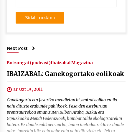
Next Post
Entzungai (podcast)
Ibaizabal Magazina
IBAIZABAL: Ganekogortako eolikoak
ar. Uzt 19 , 2011
Ganekogorta eta Jesuriko mendietan bi zentral eoliko eraiki
nahi dituzte erakunde publikoek. Pasa den asteburuan
prentsaurrekoa eman zuten Bilbon Araba, Bizkai eta
Gipuzkoako Mendi Federazioek, hainbat talde ekologistarekin
batera. Ez daude eolikoen aurka, baina metodoarekin ez daude
ados, inorekin hitz egin gabe egin nahi dituztela eta, Ieltxu