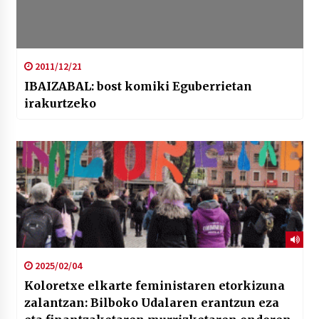
2011/12/21
IBAIZABAL: bost komiki Eguberrietan
irakurtzeko
2025/02/04
Koloretxe elkarte feministaren etorkizuna
zalantzan: Bilboko Udalaren erantzun eza