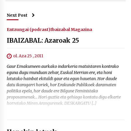
Next Post
Entzungai (podcast)
Ibaizabal Magazina
IBAIZABAL: Azaroak 25
ol. Aza 25 , 2011
Gaur Emakumeen aurkako indarkeria matxistaren kontrako
eguna dugu munduan zehar, Euskal Herrian ere, eta honi
lotutako hainbat ekitaldi gaur eta egun hauetan. Hor daude
datu ikaragarri horiek, hor Erakunde Publikoek daramaten
politika epela, hor daude ere Bilgune Feministako
proposamenak… Hori guztia eta gehiago kontatu digu elkarte
horretako Miren Arangurenek. DESKARGATU […]