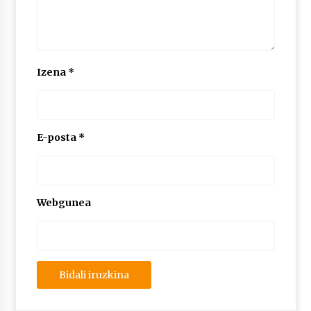
2026/07/03
MUSIBLA #297: Bide, Boards Of Canada, Somak,
Tiga, Twisted Teens, Underscores, Habia
2026/07/02
Izena
*
E-posta
*
Webgunea