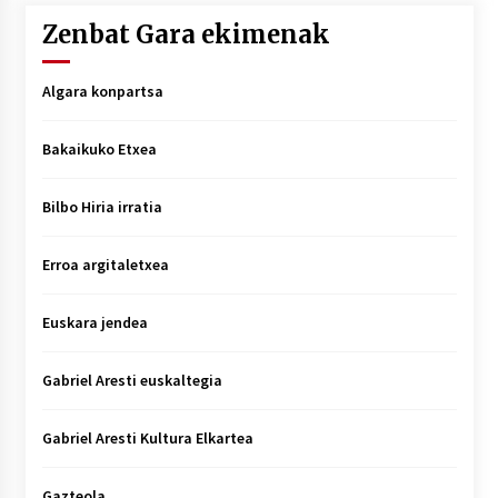
Zenbat Gara ekimenak
Algara konpartsa
Bakaikuko Etxea
Bilbo Hiria irratia
Erroa argitaletxea
Euskara jendea
Gabriel Aresti euskaltegia
Gabriel Aresti Kultura Elkartea
Gazteola