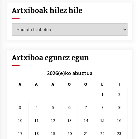
Artxiboak hilez hile
Artxiboak
hilez
hile
Artxiboa egunez egun
2026(e)ko abuztua
A
A
A
O
O
L
I
1
2
3
4
5
6
7
8
9
10
11
12
13
14
15
16
17
18
19
20
21
22
23