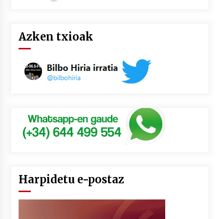
Azken txioak
Harpidetu e-postaz