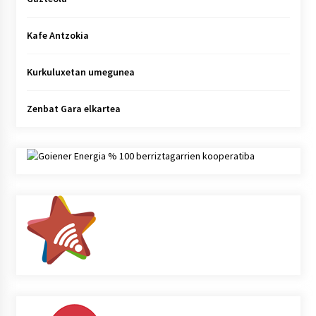
Kafe Antzokia
Kurkuluxetan umegunea
Zenbat Gara elkartea