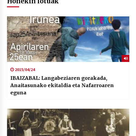
Honekin lotuak
2015/04/24
IBAIZABAL: Langabeziaren gorakada,
Anaitasunako ekitaldia eta Nafarroaren
eguna