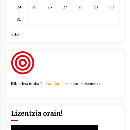
24
25
26
27
28
29
30
31
« Uzt
Bilbo Hiria irratia
Zenbat Gara
elkartearen ekimena da.
Lizentzia orain!