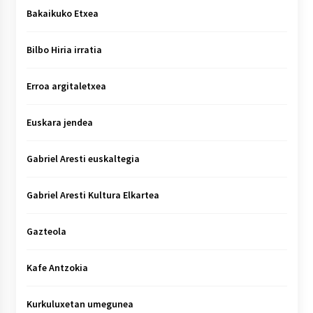
Bakaikuko Etxea
Bilbo Hiria irratia
Erroa argitaletxea
Euskara jendea
Gabriel Aresti euskaltegia
Gabriel Aresti Kultura Elkartea
Gazteola
Kafe Antzokia
Kurkuluxetan umegunea