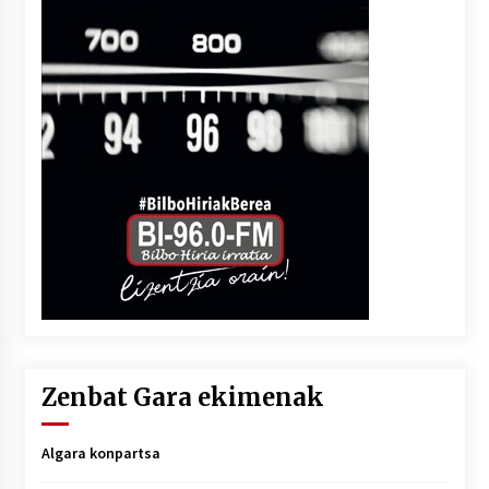
Zenbat Gara ekimenak
Algara konpartsa