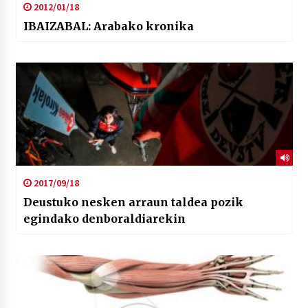
2012/01/18
IBAIZABAL: Arabako kronika
2017/09/18
Deustuko nesken arraun taldea pozik
egindako denboraldiarekin