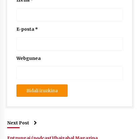
Izena
*
2026/07/03
MUSIBLA #297: Bide, Boards Of Canada, Somak,
Tiga, Twisted Teens, Underscores, Habia
E-posta
*
2026/07/02
Webgunea
Next Post
Entzungai (podcast)
Ibaizabal Magazina