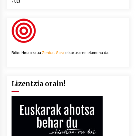
« Uzt
Bilbo Hiria irratia
Zenbat Gara
elkartearen ekimena da.
Lizentzia orain!