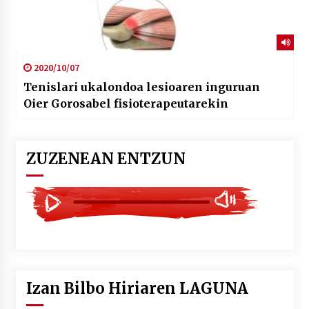
2020/10/07
Tenislari ukalondoa lesioaren inguruan
Oier Gorosabel fisioterapeutarekin
ZUZENEAN ENTZUN
Izan Bilbo Hiriaren LAGUNA