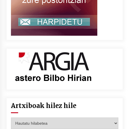
Artxiboak hilez hile
Artxiboak
hilez