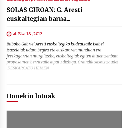
SOLAS GIROAN: G. Aresti
euskaltegian barna...
al. Eka 18 , 2012
Bilboko Gabriel Aresti euskaltegiko kudeatzaile Isabel
Isazelaiak udara begira eta euskararen munduan era
freskagarrian murgiltzeko, euskaltegiak egiten dituen zenbait
proposamen berritzaile aipatu dizkigu. Oraindik sasoiz zaude!
DESKARGATU HEMEN
Honekin lotuak