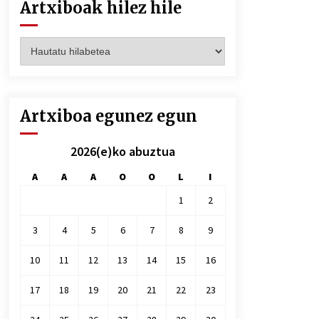
Artxiboak hilez hile
Artxiboak
hilez
hile
Artxiboa egunez egun
2026(e)ko abuztua
A
A
A
O
O
L
I
1
2
3
4
5
6
7
8
9
10
11
12
13
14
15
16
17
18
19
20
21
22
23