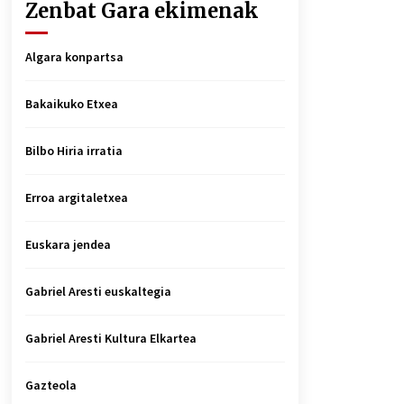
Zenbat Gara ekimenak
Algara konpartsa
Bakaikuko Etxea
Bilbo Hiria irratia
Erroa argitaletxea
Euskara jendea
Gabriel Aresti euskaltegia
Gabriel Aresti Kultura Elkartea
Gazteola