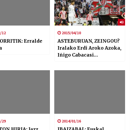
/12
2015/04/10
ORRITIK: Erralde
ASTEBURUAN, ZEINGOU?
a
Iralako Erdi Aroko Azoka,
Iñigo Cabacasi
omenaldia…
/29
2014/01/16
ON HIRIA: Jazz
IBAIZABAL: Euskal