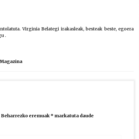
2026/07/15
Larunbatean Plentziako Itsas
tolatuta. Virginia Belategi irakasleak, besteak beste, egoera
Martxa ospatuko da
u .
2026/07/07
SOINUGELA: Paul McCartney eta
Ringo Starr-en lan berriak
l Magazina
2026/07/03
Beharrezko eremuak
*
markatuta daude