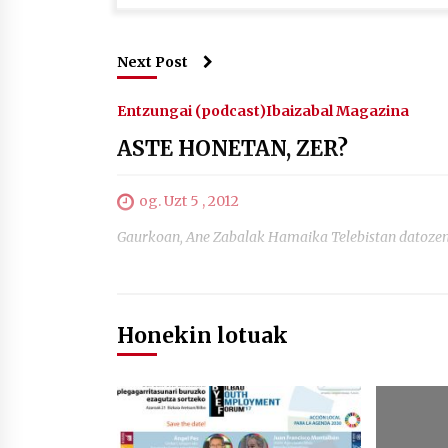
Next Post
Entzungai (podcast)
Ibaizabal Magazina
ASTE HONETAN, ZER?
og. Uzt 5 , 2012
Gaurkoan, Ane Zabalak Hamaika Telebistan datoz
Honekin lotuak