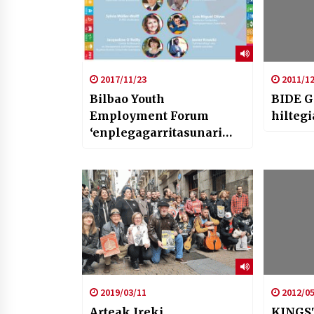
2017/11/23
2011/12
Bilbao Youth
BIDE G
Employment Forum
hiltegi
‘enplegagarritasunari
buruzko ezagutzak
sortzeko sareak eta
aliatuak”
2019/03/11
2012/05
Arteak Ireki
KINGST