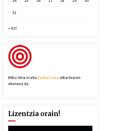
24
25
26
27
28
29
30
31
« Uzt
Bilbo Hiria irratia
Zenbat Gara
elkartearen
ekimena da.
Lizentzia orain!