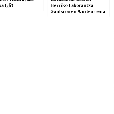
a (¿!?)
Herriko Laborantxa
Ganbararen 9. urteurrena