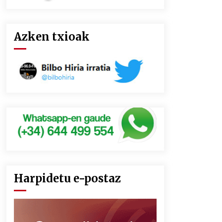
Azken txioak
Harpidetu e-postaz