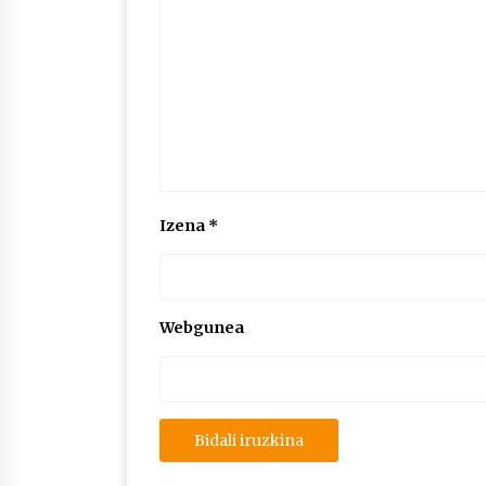
Izena
*
Webgunea