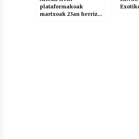
plataformakoak
Exotiko
martxoak 23an herriz
herriko mobilizazioak
deitu dituzte