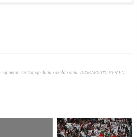
en egunetan zer izango dugun azaldu digu. DESKARGATU HEMEN