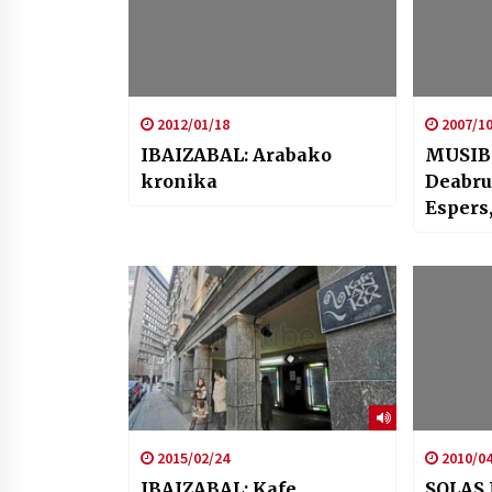
2012/01/18
2007/10
IBAIZABAL: Arabako
MUSIBL
kronika
Deabru
Espers
2015/02/24
2010/04
IBAIZABAL: Kafe
SOLAS