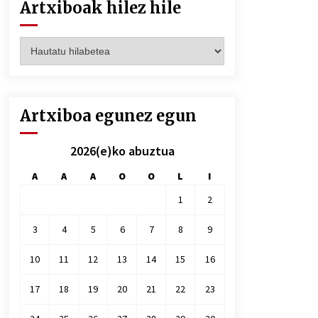
Artxiboak hilez hile
Artxiboak
hilez
hile
Artxiboa egunez egun
2026(e)ko abuztua
A
A
A
O
O
L
I
1
2
3
4
5
6
7
8
9
10
11
12
13
14
15
16
17
18
19
20
21
22
23