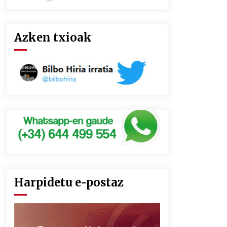
Azken txioak
Harpidetu e-postaz