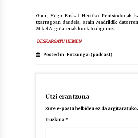
protagonista
2026/07/16
Gaur, Hego Euskal Herriko Pentsiodunak ka
txarragoan daudela, orain Madrildik datorren
POTTO: San Pedro jaietako bertso-
Mikel Argiñarenak kontatu digunez.
saioa
2026/07/09
DESKARGATU HEMEN
Auritz Iñurrietaren margoak
Posted in
Entzungai (podcast)
ikusgai Uribitarte40 aretoan
2026/07/03
Utzi erantzuna
Zure e-posta helbidea ez da argitaratuko.
Iruzkina
*