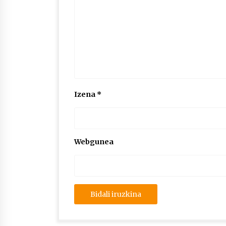
Izena
*
Webgunea