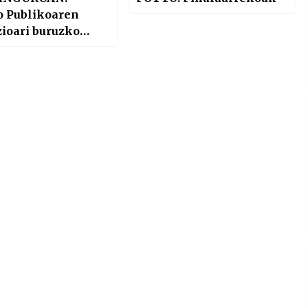
o Publikoaren
ioari buruzko
ntza