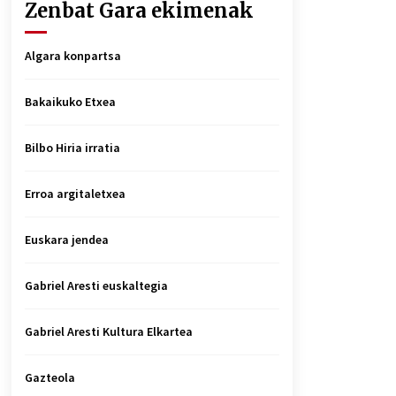
Zenbat Gara ekimenak
Algara konpartsa
Bakaikuko Etxea
Bilbo Hiria irratia
Erroa argitaletxea
Euskara jendea
Gabriel Aresti euskaltegia
Gabriel Aresti Kultura Elkartea
Gazteola