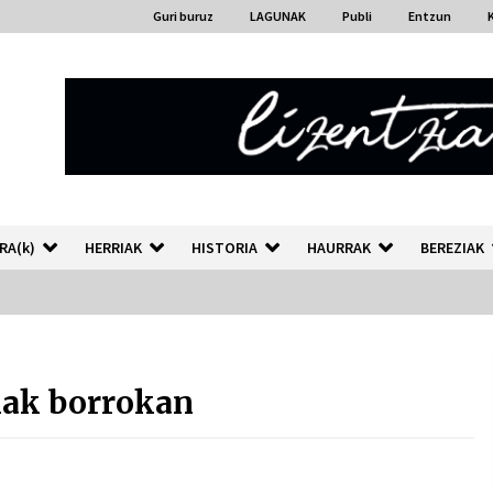
Guri buruz
LAGUNAK
Publi
Entzun
RA(k)
HERRIAK
HISTORIA
HAURRAK
BEREZIAK
“Hiztegi bat” Gorka Urbizuk
idatzitako letren hiztegia
nak borrokan
2026/07/23
Auzoportala : 1×04 Auzofoniak