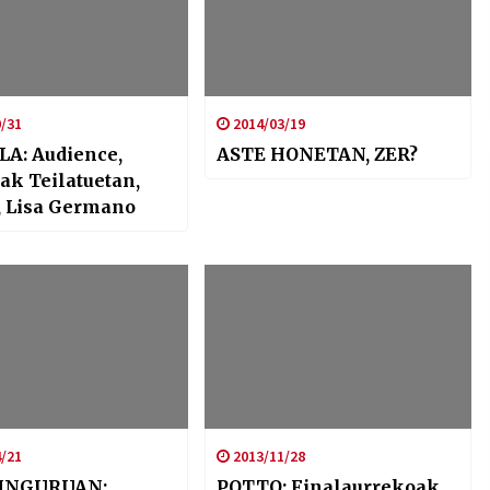
/31
2014/03/19
A: Audience,
ASTE HONETAN, ZER?
ak Teilatuetan,
, Lisa Germano
/21
2013/11/28
 INGURUAN:
POTTO: Finalaurrekoak