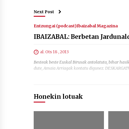
Next Post
Entzungai (podcast)
Ibaizabal Magazina
IBAIZABAL: Berbetan Jarduna
al. Ots 18 , 2013
Besteak beste Euskal Birusak antolatuta, bihar hasik
dute, Amaia Arriagak kontatu digunez. DESKARG
Honekin lotuak