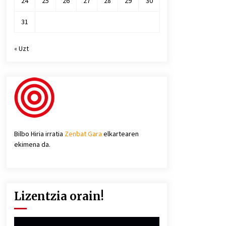
24
25
26
27
28
29
30
31
« Uzt
Bilbo Hiria irratia
Zenbat Gara
elkartearen
ekimena da.
Lizentzia orain!