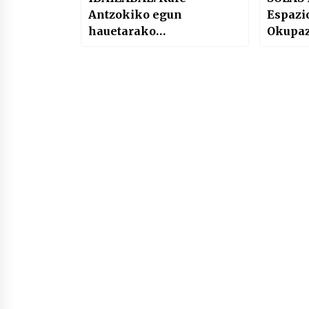
Antzokiko egun
Espazi
hauetarako
Okupaz
Programazioa
Ordena