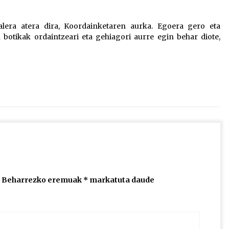
2026/07/15
lera atera dira, Koordainketaren aurka. Egoera gero eta
 botikak ordaintzeari eta gehiagori aurre egin behar diote,
Larunbatean Plentziako Itsas
Martxa ospatuko da
2026/07/07
SOINUGELA: Paul McCartney eta
Ringo Starr-en lan berriak
2026/07/03
Beharrezko eremuak
*
markatuta daude