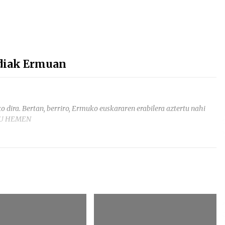
ldiak Ermuan
o dira. Bertan, berriro, Ermuko euskararen erabilera aztertu nahi
ATU HEMEN