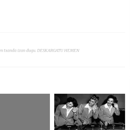
enen txanda izan dugu. DESKARGATU HEMEN