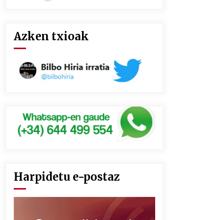
Azken txioak
Harpidetu e-postaz