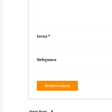
Izena
*
Webgunea
Next Post