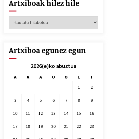
Artxiboak hilez hile
Artxiboak
hilez
hile
Artxiboa egunez egun
2026(e)ko abuztua
A
A
A
O
O
L
I
1
2
3
4
5
6
7
8
9
10
11
12
13
14
15
16
17
18
19
20
21
22
23