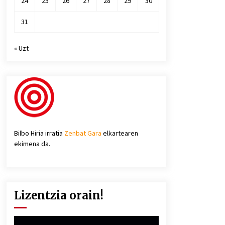
24
25
26
27
28
29
30
31
« Uzt
Bilbo Hiria irratia
Zenbat Gara
elkartearen
ekimena da.
Lizentzia orain!