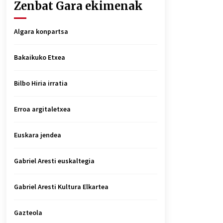
Zenbat Gara ekimenak
Algara konpartsa
Bakaikuko Etxea
Bilbo Hiria irratia
Erroa argitaletxea
Euskara jendea
Gabriel Aresti euskaltegia
Gabriel Aresti Kultura Elkartea
Gazteola