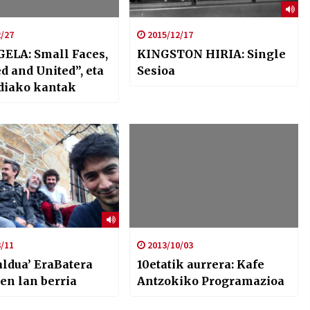
/27
2015/12/17
ELA: Small Faces,
KINGSTON HIRIA: Single
d and United”, eta
Sesioa
diako kantak
/11
2013/10/03
aldua’ EraBatera
10etatik aurrera: Kafe
en lan berria
Antzokiko Programazioa