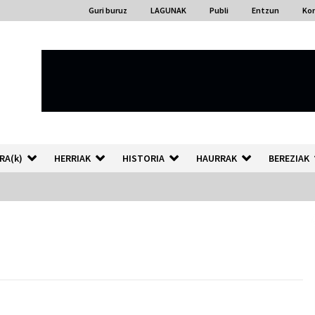
Guri buruz
LAGUNAK
Publi
Entzun
Ko
RA(k)
HERRIAK
HISTORIA
HAURRAK
BEREZIAK
“Hiztegi bat” Gorka Urbizuk
idatzitako letren hiztegia
2026/07/23
Auzoportala : 1×04 Auzofoniak