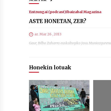
Entzungai (podcast)
Ibaizabal Magazina
ASTE HONETAN, ZER?
ar. Mar 26 , 2013
Gaur, Bilbo Zaharra euskaltegiko Josu Muniozgur
Honekin lotuak