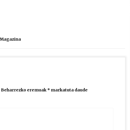
2026/07/15
Larunbatean Plentziako Itsas
Martxa ospatuko da
2026/07/07
l Magazina
SOINUGELA: Paul McCartney eta
Ringo Starr-en lan berriak
2026/07/03
Beharrezko eremuak
*
markatuta daude