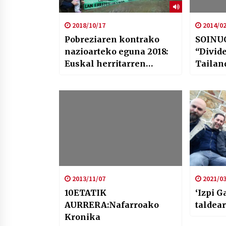
2018/10/17
2014/02
Pobreziaren kontrako
SOINUG
nazioarteko eguna 2018:
“Divide
Euskal herritarren
Tailan
herena pobreziaren
mailaren azpitik bizi da
2013/11/07
2021/03
10ETATIK
‘Izpi G
AURRERA:Nafarroako
taldear
Kronika