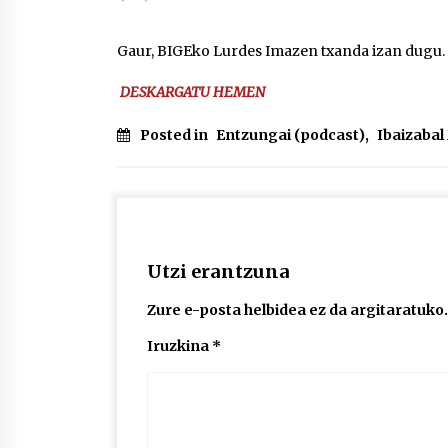
protagonista
2026/07/16
Gaur, BIGEko Lurdes Imazen txanda izan dugu.
POTTO: San Pedro jaietako bertso-
DESKARGATU HEMEN
saioa
2026/07/09
Posted in
Entzungai (podcast)
,
Ibaizaba
Auritz Iñurrietaren margoak
ikusgai Uribitarte40 aretoan
2026/07/03
Utzi erantzuna
Zure e-posta helbidea ez da argitaratuko.
Iruzkina
*