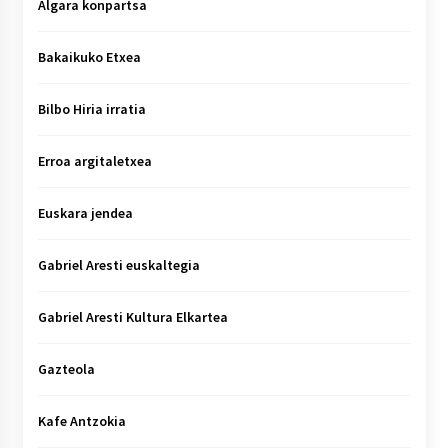
Algara konpartsa
Bakaikuko Etxea
Bilbo Hiria irratia
Erroa argitaletxea
Euskara jendea
Gabriel Aresti euskaltegia
Gabriel Aresti Kultura Elkartea
Gazteola
Kafe Antzokia