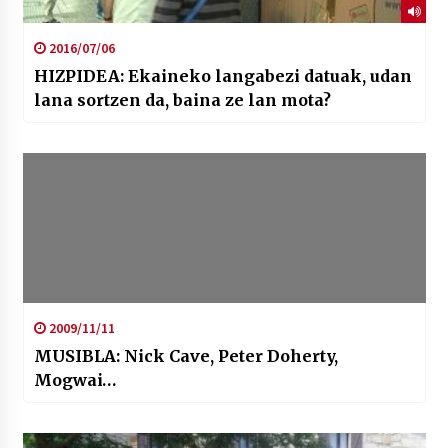
2016/07/06
HIZPIDEA: Ekaineko langabezi datuak, udan
lana sortzen da, baina ze lan mota?
2009/11/11
MUSIBLA: Nick Cave, Peter Doherty,
Mogwai…