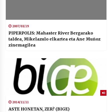
2007/03/19
PIPERPOLIS: Mahaster River Bergarako
taldea, Mikelazulo elkartea eta Ane Muñoz
zinemagilea
2014/11/11
ASTE HONETAN, ZER? (BIGE)