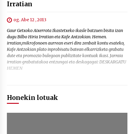
Irratian
og. Abe 12 , 2013
Gaur Getxoko Aixerrota Ikastetxeko ikasle batzuen bisita izan
dugu Bilbo Hiria Irratian eta Kafe Antzokian. Hemen.
irratian,mikrofonoen aurrean eseri dira zenbait kontu esateko,
Kafe Antzokian plato inprobisatu batean elkarrizketa grabatu
dute eta promozio bulegoan publizitate kontuak ikasi. Jarraia
irratian grabatutakoa entzungai eta deskagagai: DESKARGATU
HEMEN
Honekin lotuak