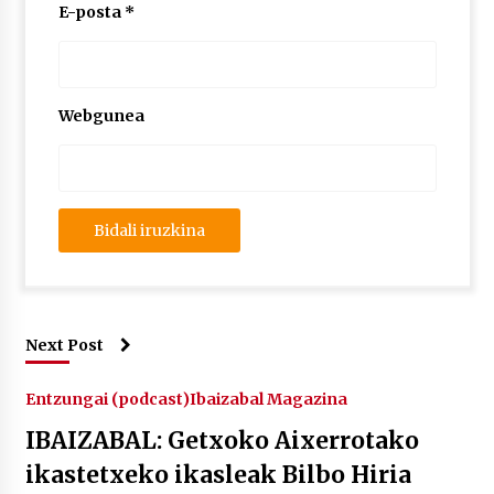
2026/07/03
E-posta
*
MUSIBLA #297: Bide, Boards Of Canada, Somak,
Tiga, Twisted Teens, Underscores, Habia
2026/07/02
Webgunea
Next Post
Entzungai (podcast)
Ibaizabal Magazina
IBAIZABAL: Getxoko Aixerrotako
ikastetxeko ikasleak Bilbo Hiria