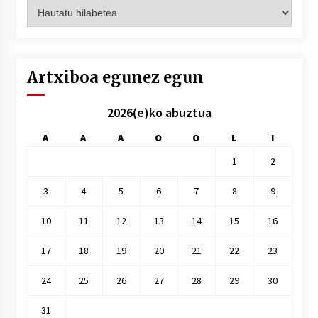
Artxiboak
hilez
hile
Artxiboa egunez egun
2026(e)ko abuztua
A
A
A
O
O
L
I
1
2
3
4
5
6
7
8
9
10
11
12
13
14
15
16
17
18
19
20
21
22
23
24
25
26
27
28
29
30
31