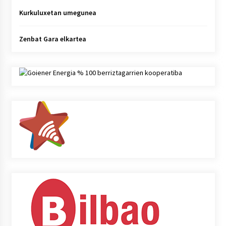
Kurkuluxetan umegunea
Zenbat Gara elkartea