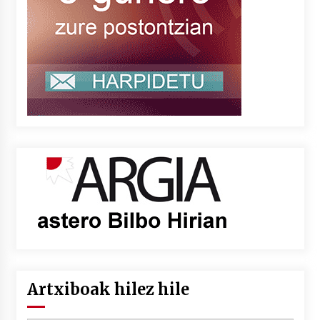
Artxiboak hilez hile