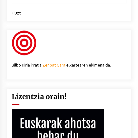
« Uzt
Bilbo Hiria irratia
Zenbat Gara
elkartearen ekimena da.
Lizentzia orain!