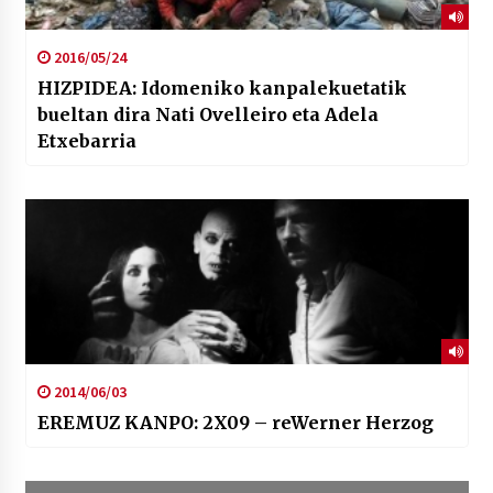
2016/05/24
HIZPIDEA: Idomeniko kanpalekuetatik
bueltan dira Nati Ovelleiro eta Adela
Etxebarria
2014/06/03
EREMUZ KANPO: 2X09 – reWerner Herzog