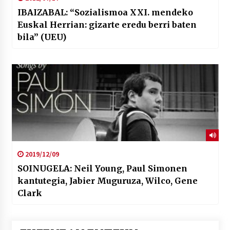
IBAIZABAL: “Sozialismoa XXI. mendeko
Euskal Herrian: gizarte eredu berri baten
bila” (UEU)
2019/12/09
SOINUGELA: Neil Young, Paul Simonen
kantutegia, Jabier Muguruza, Wilco, Gene
Clark