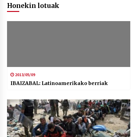
2026/07/03
Honekin lotuak
MUSIBLA #297: Bide, Boards Of Canada, Somak,
Tiga, Twisted Teens, Underscores, Habia
2026/07/02
2013/05/09
IBAIZABAL: Latinoamerikako berriak