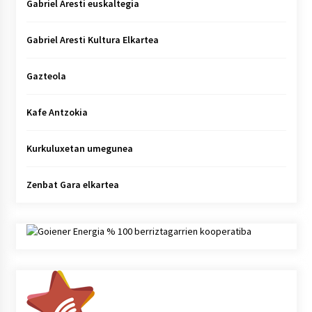
Gabriel Aresti euskaltegia
Gabriel Aresti Kultura Elkartea
Gazteola
Kafe Antzokia
Kurkuluxetan umegunea
Zenbat Gara elkartea