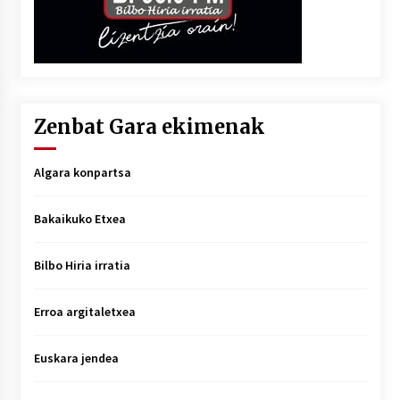
Zenbat Gara ekimenak
Algara konpartsa
Bakaikuko Etxea
Bilbo Hiria irratia
Erroa argitaletxea
Euskara jendea