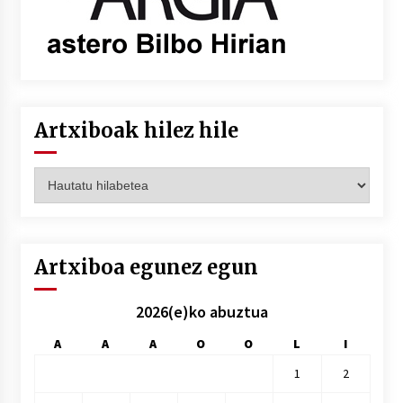
Artxiboak hilez hile
Artxiboak
hilez
hile
Artxiboa egunez egun
2026(e)ko abuztua
A
A
A
O
O
L
I
1
2