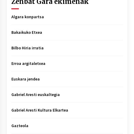
Zenbat Gara ekimenak
Algara konpartsa
Bakaikuko Etxea
Bilbo Hiria irratia
Erroa argitaletxea
Euskara jendea
Gabriel Aresti euskaltegia
Gabriel Aresti Kultura Elkartea
Gazteola