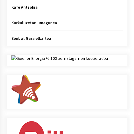
Kafe Antzokia
Kurkuluxetan umegunea
Zenbat Gara elkartea