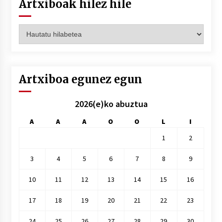
Artxiboak hilez hile
Artxiboak
hilez
hile
Artxiboa egunez egun
2026(e)ko abuztua
A
A
A
O
O
L
I
1
2
3
4
5
6
7
8
9
10
11
12
13
14
15
16
17
18
19
20
21
22
23
24
25
26
27
28
29
30