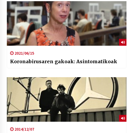
2026/07/03
MUSIBLA #297: Bide, Boards Of Canada, Somak,
Tiga, Twisted Teens, Underscores, Habia
2026/07/02
2021/06/15
Koronabirusaren gakoak: Asintomatikoak
2014/12/07