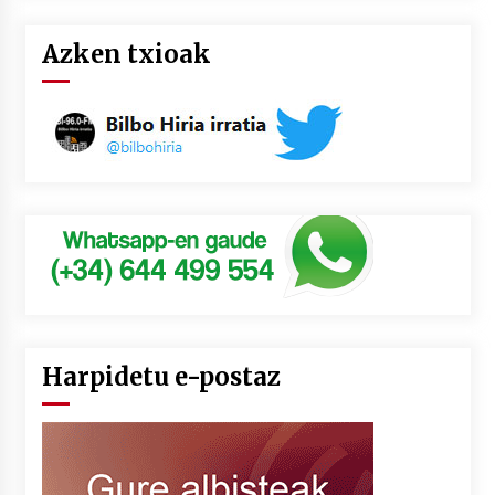
Azken txioak
Harpidetu e-postaz