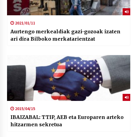
2021/01/11
Aurtengo merkealdiak gazi-gozoak izaten
ari dira Bilboko merkatarientzat
2015/04/15
IBAIZABAL: TTIP, AEB eta Europaren arteko
hitzarmen sekretua