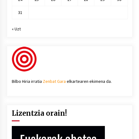
31
« Uzt
Bilbo Hiria irratia
Zenbat Gara
elkartearen ekimena da.
Lizentzia orain!